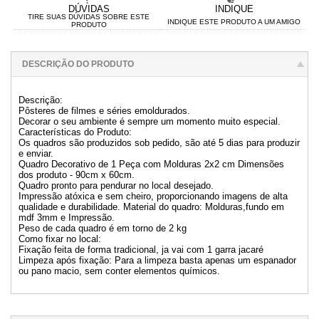
DÚVIDAS
INDIQUE
TIRE SUAS DÚVIDAS SOBRE ESTE
INDIQUE ESTE PRODUTO A UM AMIGO
PRODUTO
DESCRIÇÃO DO PRODUTO
Descrição:
Pôsteres de filmes e séries emoldurados.
Decorar o seu ambiente é sempre um momento muito especial.
Características do Produto:
Os quadros são produzidos sob pedido, são até 5 dias para produzir
e enviar.
Quadro Decorativo de 1 Peça com Molduras 2x2 cm Dimensões
dos produto - 90cm x 60cm.
Quadro pronto para pendurar no local desejado.
Impressão atóxica e sem cheiro, proporcionando imagens de alta
qualidade e durabilidade. Material do quadro: Molduras,fundo em
mdf 3mm e Impressão.
Peso de cada quadro é em torno de 2 kg
Como fixar no local:
Fixação feita de forma tradicional, ja vai com 1 garra jacaré
Limpeza após fixação: Para a limpeza basta apenas um espanador
ou pano macio, sem conter elementos químicos.