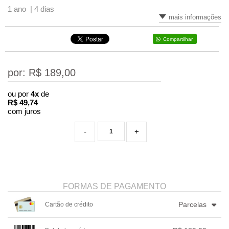
1 ano |
4 dias
mais informações
Compartilhar
por: R$
189,00
ou por
4x
de
R$
49,74
com juros
-
+
FORMAS DE PAGAMENTO
Parcelas
Cartão de crédito
1x sem juros de R$ 189,00
4x com juros de R$ 49,74