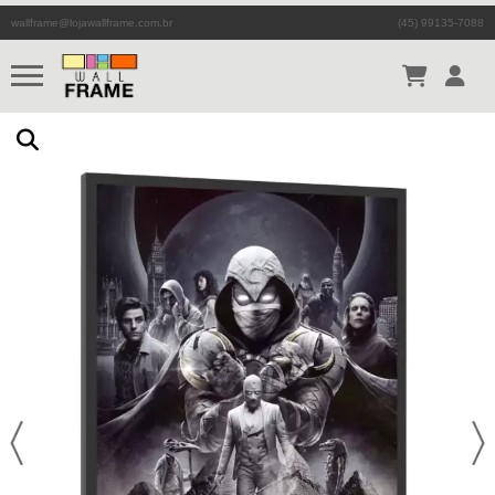
wallframe@lojawallframe.com.br
(45) 99135-7088