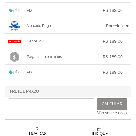
.
3x com juros de R$ 65,20
.
.
.
1x sem juros de R$ 189,00
.
.
.
.
.
R$ 189,00
PIX
.
.
.
.
.
.
1x sem juros de R$ 189,00
.
.
.
.
.
Parcelas
Mercado Pago
.
.
.
.
.
.
1x sem juros de R$ 189,00
.
.
.
.
R$ 189,00
Depósito
.
2x com juros de R$ 96,76
.
.
.
.
3x com juros de R$ 66,01
1x sem juros de R$ 189,00
.
.
.
.
.
R$ 189,00
Pagamento em mãos
.
.
.
.
.
.
1x sem juros de R$ 189,00
.
.
.
.
.
R$ 189,00
PIX
.
.
.
.
.
.
1x sem juros de R$ 189,00
.
.
.
.
.
.
.
.
.
.
.
FRETE E PRAZO
CALCULAR
Não sei meu cep
DÚVIDAS
INDIQUE