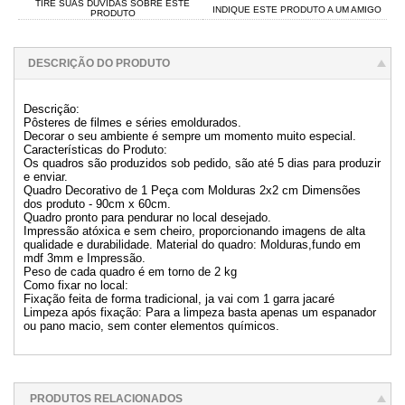
TIRE SUAS DÚVIDAS SOBRE ESTE
INDIQUE ESTE PRODUTO A UM AMIGO
PRODUTO
DESCRIÇÃO DO PRODUTO
Descrição:
Pôsteres de filmes e séries emoldurados.
Decorar o seu ambiente é sempre um momento muito especial.
Características do Produto:
Os quadros são produzidos sob pedido, são até 5 dias para produzir
e enviar.
Quadro Decorativo de 1 Peça com Molduras 2x2 cm Dimensões
dos produto - 90cm x 60cm.
Quadro pronto para pendurar no local desejado.
Impressão atóxica e sem cheiro, proporcionando imagens de alta
qualidade e durabilidade. Material do quadro: Molduras,fundo em
mdf 3mm e Impressão.
Peso de cada quadro é em torno de 2 kg
Como fixar no local:
Fixação feita de forma tradicional, ja vai com 1 garra jacaré
Limpeza após fixação: Para a limpeza basta apenas um espanador
ou pano macio, sem conter elementos químicos.
PRODUTOS RELACIONADOS