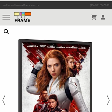
wallframe@lojawallframe.com.br
(45) 99135-7088