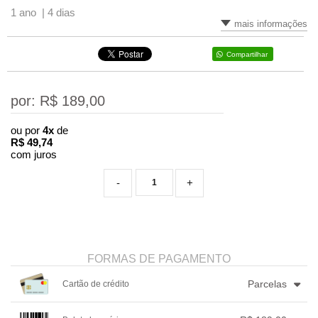
1 ano |
4 dias
mais informações
Compartilhar
por: R$
189,00
ou por
4x
de
R$
49,74
com juros
-
+
FORMAS DE PAGAMENTO
Parcelas
Cartão de crédito
1x sem juros de R$ 189,00
4x com juros de R$ 49,74