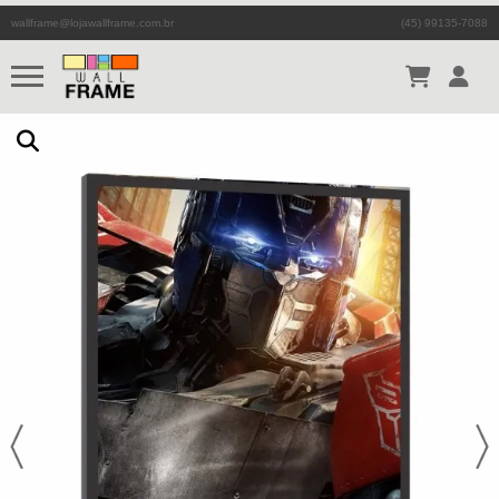
wallframe@lojawallframe.com.br
(45) 99135-7088