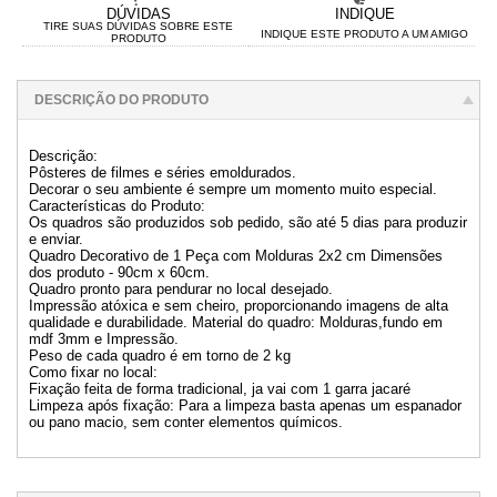
DÚVIDAS
INDIQUE
TIRE SUAS DÚVIDAS SOBRE ESTE
INDIQUE ESTE PRODUTO A UM AMIGO
PRODUTO
DESCRIÇÃO DO PRODUTO
Descrição:
Pôsteres de filmes e séries emoldurados.
Decorar o seu ambiente é sempre um momento muito especial.
Características do Produto:
Os quadros são produzidos sob pedido, são até 5 dias para produzir
e enviar.
Quadro Decorativo de 1 Peça com Molduras 2x2 cm Dimensões
dos produto - 90cm x 60cm.
Quadro pronto para pendurar no local desejado.
Impressão atóxica e sem cheiro, proporcionando imagens de alta
qualidade e durabilidade. Material do quadro: Molduras,fundo em
mdf 3mm e Impressão.
Peso de cada quadro é em torno de 2 kg
Como fixar no local:
Fixação feita de forma tradicional, ja vai com 1 garra jacaré
Limpeza após fixação: Para a limpeza basta apenas um espanador
ou pano macio, sem conter elementos químicos.