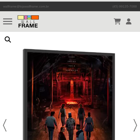
wallframe@lojawallframe.com.br
(45) 99135-7088