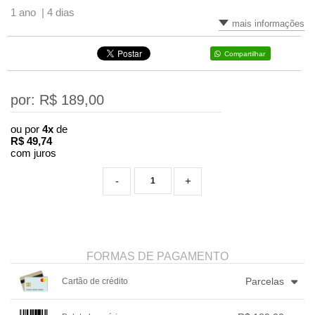
1 ano |
4 dias
mais informações
Compartilhar
por: R$
189,00
ou por
4x
de
R$
49,74
com juros
-
+
FORMAS DE PAGAMENTO
Parcelas
Cartão de crédito
1x sem juros de R$ 189,00
4x com juros de R$ 49,74