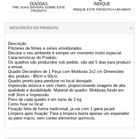
DÚVIDAS
INDIQUE
TIRE SUAS DÚVIDAS SOBRE ESTE
INDIQUE ESTE PRODUTO A UM AMIGO
PRODUTO
DESCRIÇÃO DO PRODUTO
Descrição:
Pôsteres de filmes e séries emoldurados.
Decorar o seu ambiente é sempre um momento muito especial.
Características do Produto:
Os quadros são produzidos sob pedido, são até 5 dias para produzir
e enviar.
Quadro Decorativo de 1 Peça com Molduras 2x2 cm Dimensões
dos produto - 90cm x 60cm.
Quadro pronto para pendurar no local desejado.
Impressão atóxica e sem cheiro, proporcionando imagens de alta
qualidade e durabilidade. Material do quadro: Molduras,fundo em
mdf 3mm e Impressão.
Peso de cada quadro é em torno de 2 kg
Como fixar no local:
Fixação feita de forma tradicional, ja vai com 1 garra jacaré
Limpeza após fixação: Para a limpeza basta apenas um espanador
ou pano macio, sem conter elementos químicos.