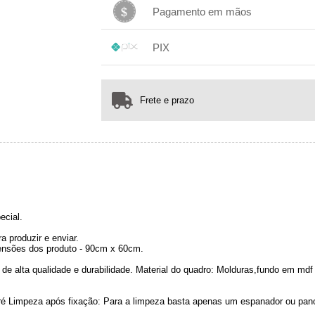
1x sem juros de R$ 189,00
.
.
.
.
Pagamento em mãos
.
.
.
1x sem juros de R$ 189,00
.
.
.
.
PIX
.
.
.
1x sem juros de R$ 189,00
.
.
.
.
.
.
.
Frete e prazo
ecial.
 produzir e enviar.
nsões dos produto - 90cm x 60cm.
de alta qualidade e durabilidade. Material do quadro: Molduras,fundo em m
jacaré Limpeza após fixação: Para a limpeza basta apenas um espanador ou pa