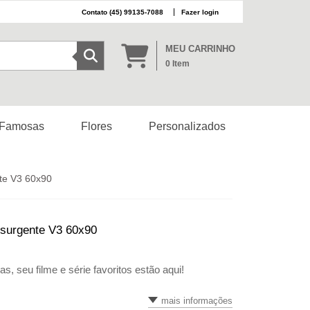
(45) 99135-7088
Fazer login
MEU CARRINHO
0
Item
 Famosas
Flores
Personalizados
nte V3 60x90
nsurgente V3 60x90
seu filme e série favoritos estão aqui!
mais informações