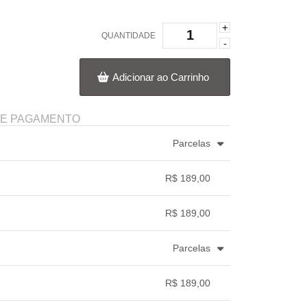
+
QUANTIDADE
-
Adicionar ao Carrinho
DE PAGAMENTO
Parcelas
3x com juros de R$ 65,20
.
.
.
.
.
R$ 189,00
4x com juros de R$ 49,74
.
.
.
.
.
.
.
R$ 189,00
.
.
.
.
Parcelas
3x com juros de R$ 66,01
.
.
.
.
.
R$ 189,00
.
.