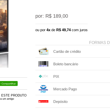
por: R$
189,00
ou por
4x
de
R$
49,74
com juros
FORMAS 
Cartão de crédito
1x sem juros de R$ 189,00
Boleto bancário
2x sem juros de R$ 94,50
1x sem juros de R$ 189,00
.
.
.
.
PIX
.
.
.
Compartilhar
1x sem juros de R$ 189,00
.
.
.
.
Mercado Pago
.
.
.
E ESTE PRODUTO
1x sem juros de R$ 189,00
ra um amigo
Depósito
2x com juros de R$ 96,76
.
.