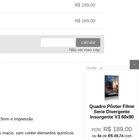
.
.
.
.
R$ 189,00
.
.
.
.
R$ 189,00
.
.
.
.
calcular
Não sei meu cep
>
Quadro Pôster Filme
Serie Divergente
Insurgente V3 60x90
df 3mm e Impressão.
R$
189,00
POR:
no macio, sem conter elementos químicos.
ou
4x
de
R$
49,74
com