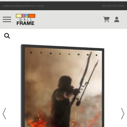
wallframe@lojawallframe.com.br
(45) 99135-7088