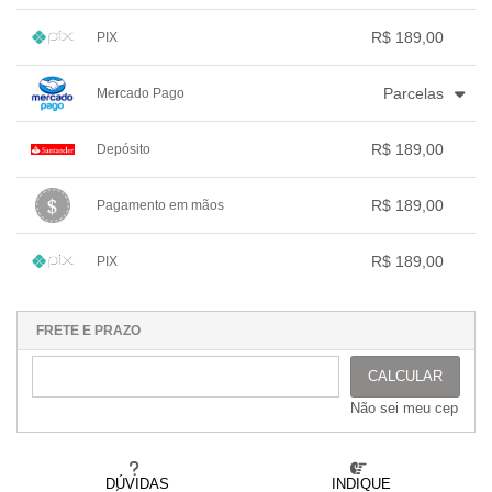
.
3x com juros de R$ 65,20
.
.
.
1x sem juros de R$ 189,00
.
.
.
.
.
R$ 189,00
PIX
.
.
.
.
.
.
1x sem juros de R$ 189,00
.
.
.
.
.
Parcelas
Mercado Pago
.
.
.
.
.
.
1x sem juros de R$ 189,00
.
.
.
.
R$ 189,00
Depósito
.
2x com juros de R$ 96,76
.
.
.
.
3x com juros de R$ 66,01
1x sem juros de R$ 189,00
.
.
.
.
.
R$ 189,00
Pagamento em mãos
.
.
.
.
.
.
1x sem juros de R$ 189,00
.
.
.
.
.
R$ 189,00
PIX
.
.
.
.
.
.
1x sem juros de R$ 189,00
.
.
.
.
.
.
.
.
.
.
.
FRETE E PRAZO
CALCULAR
Não sei meu cep
DÚVIDAS
INDIQUE