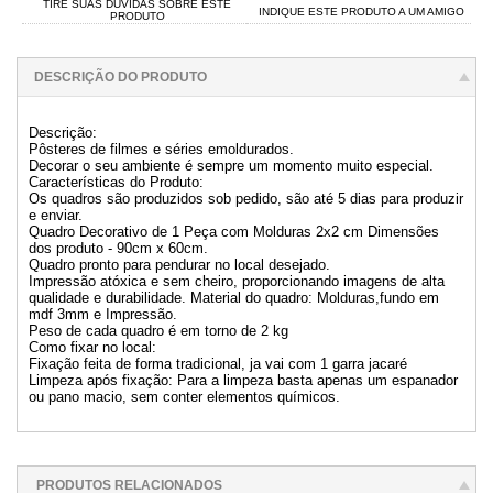
TIRE SUAS DÚVIDAS SOBRE ESTE
INDIQUE ESTE PRODUTO A UM AMIGO
PRODUTO
DESCRIÇÃO DO PRODUTO
Descrição:
Pôsteres de filmes e séries emoldurados.
Decorar o seu ambiente é sempre um momento muito especial.
Características do Produto:
Os quadros são produzidos sob pedido, são até 5 dias para produzir
e enviar.
Quadro Decorativo de 1 Peça com Molduras 2x2 cm Dimensões
dos produto - 90cm x 60cm.
Quadro pronto para pendurar no local desejado.
Impressão atóxica e sem cheiro, proporcionando imagens de alta
qualidade e durabilidade. Material do quadro: Molduras,fundo em
mdf 3mm e Impressão.
Peso de cada quadro é em torno de 2 kg
Como fixar no local:
Fixação feita de forma tradicional, ja vai com 1 garra jacaré
Limpeza após fixação: Para a limpeza basta apenas um espanador
ou pano macio, sem conter elementos químicos.
PRODUTOS RELACIONADOS