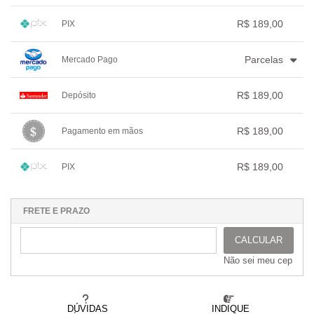
.
3x com juros de R$ 65,20
.
.
.
1x sem juros de R$ 189,00
.
.
.
.
.
R$ 189,00
PIX
.
.
.
.
.
.
1x sem juros de R$ 189,00
.
.
.
.
.
Parcelas
Mercado Pago
.
.
.
.
.
.
1x sem juros de R$ 189,00
.
.
.
.
R$ 189,00
Depósito
.
2x com juros de R$ 96,76
.
.
.
.
3x com juros de R$ 66,01
1x sem juros de R$ 189,00
.
.
.
.
.
R$ 189,00
Pagamento em mãos
.
.
.
.
.
.
1x sem juros de R$ 189,00
.
.
.
.
.
R$ 189,00
PIX
.
.
.
.
.
.
1x sem juros de R$ 189,00
.
.
.
.
.
.
.
.
.
.
.
FRETE E PRAZO
CALCULAR
Não sei meu cep
DÚVIDAS
INDIQUE