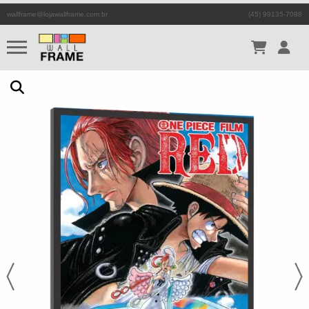
wallframe@lojawallframe.com.br
(45) 99135-7088