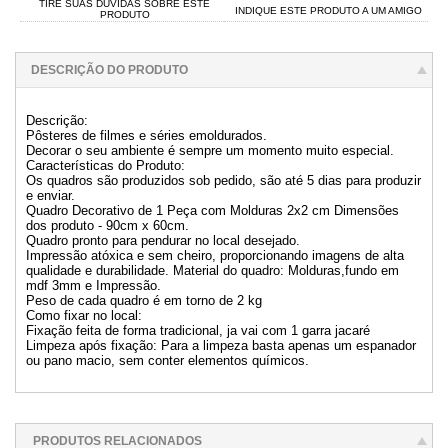
TIRE SUAS DÚVIDAS SOBRE ESTE
INDIQUE ESTE PRODUTO A UM AMIGO
PRODUTO
DESCRIÇÃO DO PRODUTO
Descrição:
Pôsteres de filmes e séries emoldurados.
Decorar o seu ambiente é sempre um momento muito especial.
Características do Produto:
Os quadros são produzidos sob pedido, são até 5 dias para produzir
e enviar.
Quadro Decorativo de 1 Peça com Molduras 2x2 cm Dimensões
dos produto - 90cm x 60cm.
Quadro pronto para pendurar no local desejado.
Impressão atóxica e sem cheiro, proporcionando imagens de alta
qualidade e durabilidade. Material do quadro: Molduras,fundo em
mdf 3mm e Impressão.
Peso de cada quadro é em torno de 2 kg
Como fixar no local:
Fixação feita de forma tradicional, ja vai com 1 garra jacaré
Limpeza após fixação: Para a limpeza basta apenas um espanador
ou pano macio, sem conter elementos químicos.
PRODUTOS RELACIONADOS