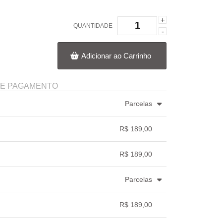
+
QUANTIDADE
-
Adicionar ao Carrinho
DE PAGAMENTO
Parcelas
3x com juros de R$ 65,20
.
.
.
.
.
R$ 189,00
4x com juros de R$ 49,74
.
.
.
.
.
.
.
R$ 189,00
.
.
.
.
Parcelas
3x com juros de R$ 66,01
.
.
.
.
.
R$ 189,00
.
.