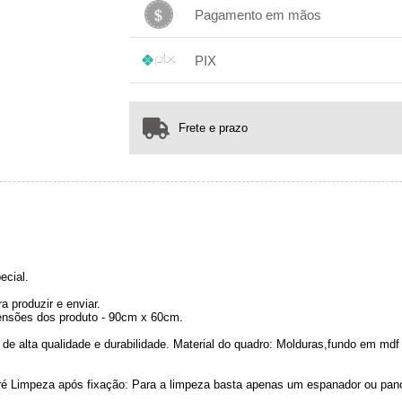
1x sem juros de R$ 189,00
.
.
.
.
Pagamento em mãos
.
.
.
1x sem juros de R$ 189,00
.
.
.
.
PIX
.
.
.
1x sem juros de R$ 189,00
.
.
.
.
.
.
.
Frete e prazo
ecial.
 produzir e enviar.
nsões dos produto - 90cm x 60cm.
de alta qualidade e durabilidade. Material do quadro: Molduras,fundo em m
jacaré Limpeza após fixação: Para a limpeza basta apenas um espanador ou pa