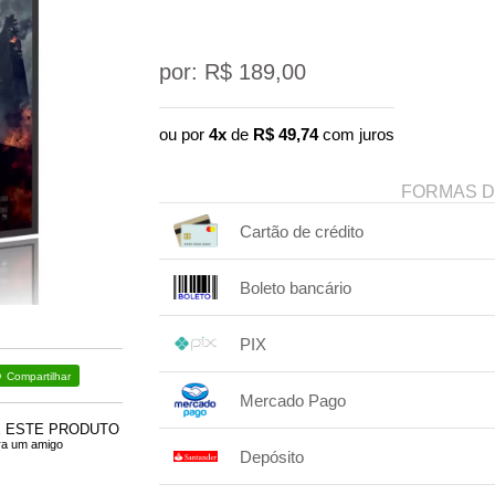
por: R$
189,00
ou por
4x
de
R$
49,74
com juros
FORMAS 
Cartão de crédito
1x sem juros de R$ 189,00
Boleto bancário
2x sem juros de R$ 94,50
1x sem juros de R$ 189,00
.
.
.
.
PIX
.
.
.
Compartilhar
1x sem juros de R$ 189,00
.
.
.
.
Mercado Pago
.
.
.
E ESTE PRODUTO
1x sem juros de R$ 189,00
ra um amigo
Depósito
2x com juros de R$ 96,76
.
.