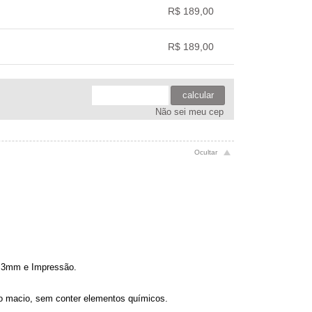
.
.
.
.
R$ 189,00
.
.
.
.
R$ 189,00
.
.
.
.
calcular
Não sei meu cep
df 3mm e Impressão.
no macio, sem conter elementos químicos.