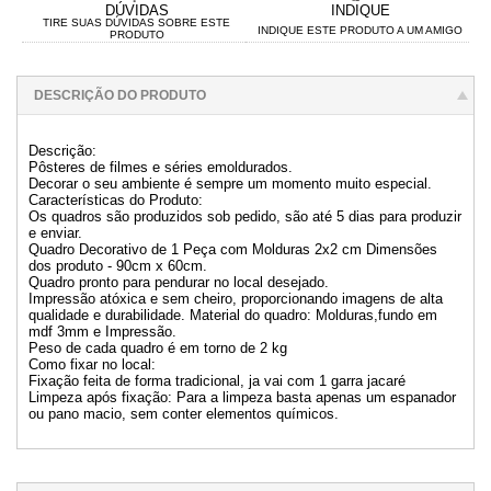
DÚVIDAS
INDIQUE
TIRE SUAS DÚVIDAS SOBRE ESTE
INDIQUE ESTE PRODUTO A UM AMIGO
PRODUTO
DESCRIÇÃO DO PRODUTO
Descrição:
Pôsteres de filmes e séries emoldurados.
Decorar o seu ambiente é sempre um momento muito especial.
Características do Produto:
Os quadros são produzidos sob pedido, são até 5 dias para produzir
e enviar.
Quadro Decorativo de 1 Peça com Molduras 2x2 cm Dimensões
dos produto - 90cm x 60cm.
Quadro pronto para pendurar no local desejado.
Impressão atóxica e sem cheiro, proporcionando imagens de alta
qualidade e durabilidade. Material do quadro: Molduras,fundo em
mdf 3mm e Impressão.
Peso de cada quadro é em torno de 2 kg
Como fixar no local:
Fixação feita de forma tradicional, ja vai com 1 garra jacaré
Limpeza após fixação: Para a limpeza basta apenas um espanador
ou pano macio, sem conter elementos químicos.