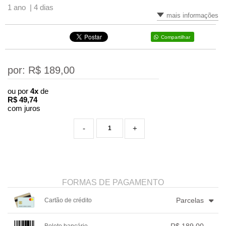
1 ano |
4 dias
mais informações
Compartilhar
por: R$
189,00
ou por
4x
de
R$
49,74
com juros
-
+
FORMAS DE PAGAMENTO
Parcelas
Cartão de crédito
1x sem juros de R$ 189,00
4x com juros de R$ 49,74