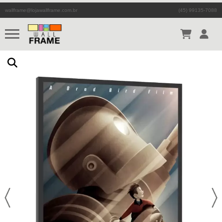
wallframe@lojawallframe.com.br
(45) 99135-7088