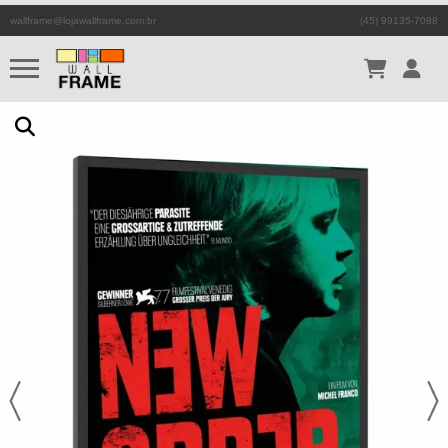
wallframe@lojawallframe.com.br
(45) 99135-7088