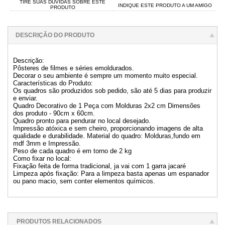
TIRE SUAS DÚVIDAS SOBRE ESTE
INDIQUE ESTE PRODUTO A UM AMIGO
PRODUTO
DESCRIÇÃO DO PRODUTO
Descrição:
Pôsteres de filmes e séries emoldurados.
Decorar o seu ambiente é sempre um momento muito especial.
Características do Produto:
Os quadros são produzidos sob pedido, são até 5 dias para produzir
e enviar.
Quadro Decorativo de 1 Peça com Molduras 2x2 cm Dimensões
dos produto - 90cm x 60cm.
Quadro pronto para pendurar no local desejado.
Impressão atóxica e sem cheiro, proporcionando imagens de alta
qualidade e durabilidade. Material do quadro: Molduras,fundo em
mdf 3mm e Impressão.
Peso de cada quadro é em torno de 2 kg
Como fixar no local:
Fixação feita de forma tradicional, ja vai com 1 garra jacaré
Limpeza após fixação: Para a limpeza basta apenas um espanador
ou pano macio, sem conter elementos químicos.
PRODUTOS RELACIONADOS