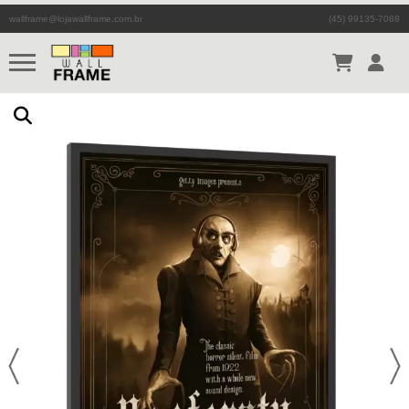
wallframe@lojawallframe.com.br
(45) 99135-7088