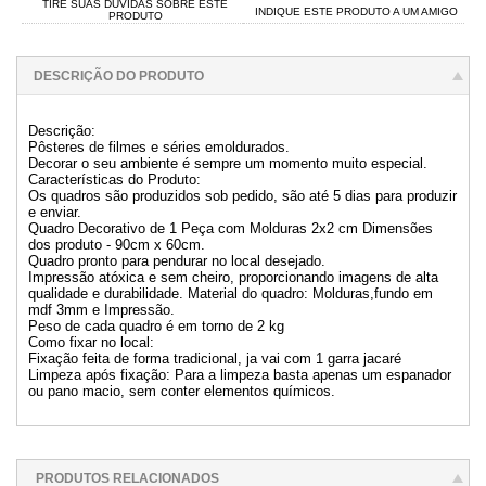
TIRE SUAS DÚVIDAS SOBRE ESTE
INDIQUE ESTE PRODUTO A UM AMIGO
PRODUTO
DESCRIÇÃO DO PRODUTO
Descrição:
Pôsteres de filmes e séries emoldurados.
Decorar o seu ambiente é sempre um momento muito especial.
Características do Produto:
Os quadros são produzidos sob pedido, são até 5 dias para produzir
e enviar.
Quadro Decorativo de 1 Peça com Molduras 2x2 cm Dimensões
dos produto - 90cm x 60cm.
Quadro pronto para pendurar no local desejado.
Impressão atóxica e sem cheiro, proporcionando imagens de alta
qualidade e durabilidade. Material do quadro: Molduras,fundo em
mdf 3mm e Impressão.
Peso de cada quadro é em torno de 2 kg
Como fixar no local:
Fixação feita de forma tradicional, ja vai com 1 garra jacaré
Limpeza após fixação: Para a limpeza basta apenas um espanador
ou pano macio, sem conter elementos químicos.
PRODUTOS RELACIONADOS