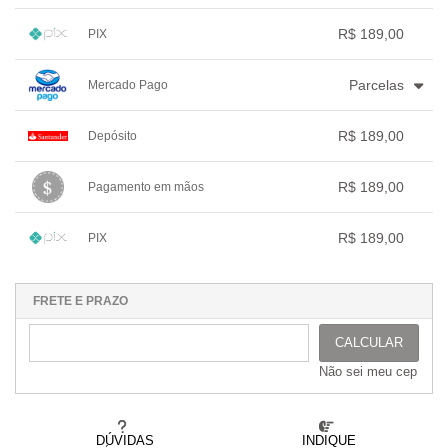
.
3x com juros de R$ 65,20
.
.
.
1x sem juros de R$ 189,00
.
.
.
.
.
R$ 189,00
PIX
.
.
.
.
.
.
1x sem juros de R$ 189,00
.
.
.
.
.
Parcelas
Mercado Pago
.
.
.
.
.
.
1x sem juros de R$ 189,00
.
.
.
.
R$ 189,00
Depósito
.
2x com juros de R$ 96,76
.
.
.
.
3x com juros de R$ 66,01
1x sem juros de R$ 189,00
.
.
.
.
.
R$ 189,00
Pagamento em mãos
.
.
.
.
.
.
1x sem juros de R$ 189,00
.
.
.
.
.
R$ 189,00
PIX
.
.
.
.
.
.
1x sem juros de R$ 189,00
.
.
.
.
.
.
.
.
.
.
.
FRETE E PRAZO
CALCULAR
Não sei meu cep
DÚVIDAS
INDIQUE