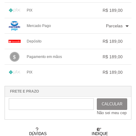
.
3x com juros de R$ 65,20
.
.
.
1x sem juros de R$ 189,00
.
.
.
.
.
R$ 189,00
PIX
.
.
.
.
.
.
1x sem juros de R$ 189,00
.
.
.
.
.
Parcelas
Mercado Pago
.
.
.
.
.
.
1x sem juros de R$ 189,00
.
.
.
.
R$ 189,00
Depósito
.
2x com juros de R$ 96,76
.
.
.
.
3x com juros de R$ 66,01
1x sem juros de R$ 189,00
.
.
.
.
.
R$ 189,00
Pagamento em mãos
.
.
.
.
.
.
1x sem juros de R$ 189,00
.
.
.
.
.
R$ 189,00
PIX
.
.
.
.
.
.
1x sem juros de R$ 189,00
.
.
.
.
.
.
.
.
.
.
.
FRETE E PRAZO
CALCULAR
Não sei meu cep
DÚVIDAS
INDIQUE