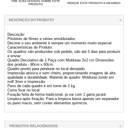
TIRE SUAS DÚVIDAS SOBRE ESTE
INDIQUE ESTE PRODUTO A UM AMIGO
PRODUTO
DESCRIÇÃO DO PRODUTO
Descrição:
Pôsteres de filmes e séries emoldurados.
Decorar o seu ambiente é sempre um momento muito especial.
Características do Produto:
Os quadros são produzidos sob pedido, são até 5 dias para produzir
e enviar.
Quadro Decorativo de 1 Peça com Molduras 2x2 cm Dimensões
dos produto - 90cm x 60cm.
Quadro pronto para pendurar no local desejado.
Impressão atóxica e sem cheiro, proporcionando imagens de alta
qualidade e durabilidade. Material do quadro: Molduras,fundo em
mdf 3mm e Impressão.
Peso de cada quadro é em torno de 2 kg
Como fixar no local:
Fixação feita de forma tradicional, ja vai com 1 garra jacaré
Limpeza após fixação: Para a limpeza basta apenas um espanador
ou pano macio, sem conter elementos químicos.
PRODUTOS RELACIONADOS