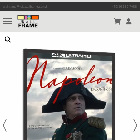
wallframe@lojawallframe.com.br
(45) 99135-7088