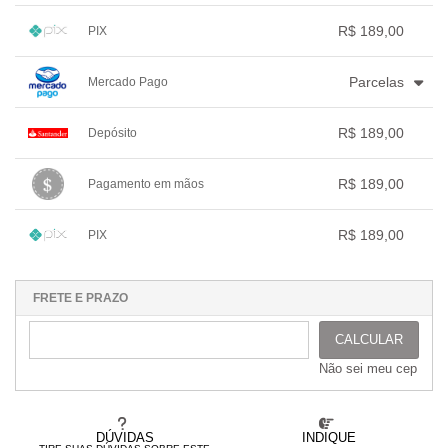
3x com juros de R$ 65,20
.
.
.
1x sem juros de R$ 189,00
.
.
.
.
.
R$ 189,00
PIX
.
.
.
.
.
.
1x sem juros de R$ 189,00
.
.
.
.
.
Parcelas
Mercado Pago
.
.
.
.
.
.
1x sem juros de R$ 189,00
.
.
.
.
R$ 189,00
Depósito
.
2x com juros de R$ 96,76
.
.
.
.
3x com juros de R$ 66,01
1x sem juros de R$ 189,00
.
.
.
.
.
R$ 189,00
Pagamento em mãos
.
.
.
.
.
.
1x sem juros de R$ 189,00
.
.
.
.
.
R$ 189,00
PIX
.
.
.
.
.
.
1x sem juros de R$ 189,00
.
.
.
.
.
.
.
.
.
.
.
FRETE E PRAZO
CALCULAR
Não sei meu cep
DÚVIDAS
INDIQUE