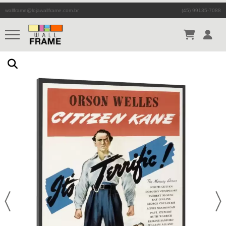
wallframe@lojawallframe.com.br
(45) 99135-7088