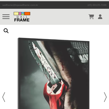
wallframe@lojawallframe.com.br
(45) 99135-7088