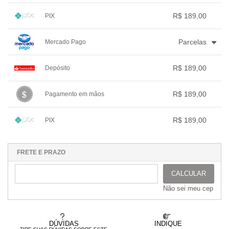
3x com juros de R$ 65,20
.
.
.
1x sem juros de R$ 189,00
.
.
.
.
.
R$ 189,00
PIX
.
.
.
.
.
.
1x sem juros de R$ 189,00
.
.
.
.
.
Parcelas
Mercado Pago
.
.
.
.
.
.
1x sem juros de R$ 189,00
.
.
.
.
R$ 189,00
Depósito
.
2x com juros de R$ 96,76
.
.
.
.
3x com juros de R$ 66,01
1x sem juros de R$ 189,00
.
.
.
.
.
R$ 189,00
Pagamento em mãos
.
.
.
.
.
.
1x sem juros de R$ 189,00
.
.
.
.
.
R$ 189,00
PIX
.
.
.
.
.
.
1x sem juros de R$ 189,00
.
.
.
.
.
.
.
.
.
.
.
FRETE E PRAZO
CALCULAR
Não sei meu cep
DÚVIDAS
INDIQUE