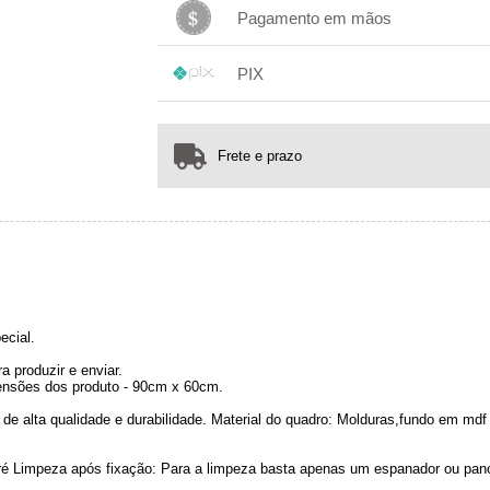
1x sem juros de R$ 189,00
.
.
.
.
Pagamento em mãos
.
.
.
1x sem juros de R$ 189,00
.
.
.
.
PIX
.
.
.
1x sem juros de R$ 189,00
.
.
.
.
.
.
.
Frete e prazo
ecial.
 produzir e enviar.
nsões dos produto - 90cm x 60cm.
de alta qualidade e durabilidade. Material do quadro: Molduras,fundo em m
jacaré Limpeza após fixação: Para a limpeza basta apenas um espanador ou pa