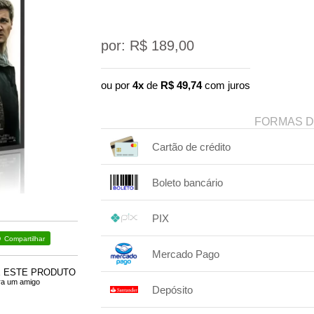
por: R$
189,00
ou por
4x
de
R$
49,74
com juros
FORMAS 
Cartão de crédito
1x sem juros de R$ 189,00
Boleto bancário
2x sem juros de R$ 94,50
1x sem juros de R$ 189,00
.
.
.
.
PIX
.
.
.
Compartilhar
1x sem juros de R$ 189,00
.
.
.
.
Mercado Pago
.
.
.
E ESTE PRODUTO
1x sem juros de R$ 189,00
ra um amigo
Depósito
2x com juros de R$ 96,76
.
.