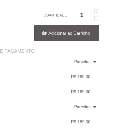
+
QUANTIDADE
-
Adicionar ao Carrinho
DE PAGAMENTO
Parcelas
3x com juros de R$ 65,20
.
.
.
.
.
R$ 189,00
4x com juros de R$ 49,74
.
.
.
.
.
.
.
R$ 189,00
.
.
.
.
Parcelas
3x com juros de R$ 66,01
.
.
.
.
.
R$ 189,00
.
.