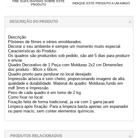
TIRE SUAS DÚVIDAS SOBRE ESTE
INDIQUE ESTE PRODUTO A UM AMIGO
PRODUTO
DESCRIÇÃO DO PRODUTO
Descrição:
Pôsteres de filmes e séries emoldurados.
Decorar o seu ambiente é sempre um momento muito especial.
Características do Produto:
Os quadros são produzidos sob pedido, são até 5 dias para produzir
e enviar.
Quadro Decorativo de 1 Peça com Molduras 2x2 cm Dimensões
dos produto - 90cm x 60cm.
Quadro pronto para pendurar no local desejado.
Impressão atóxica e sem cheiro, proporcionando imagens de alta
qualidade e durabilidade. Material do quadro: Molduras,fundo em
mdf 3mm e Impressão.
Peso de cada quadro é em torno de 2 kg
Como fixar no local:
Fixação feita de forma tradicional, ja vai com 1 garra jacaré
Limpeza após fixação: Para a limpeza basta apenas um espanador
ou pano macio, sem conter elementos químicos.
PRODUTOS RELACIONADOS