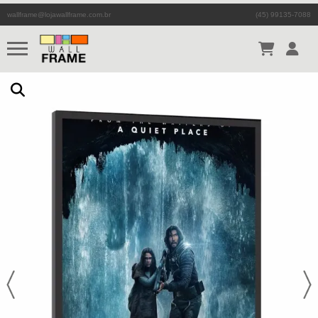
wallframe@lojawallframe.com.br
(45) 99135-7088