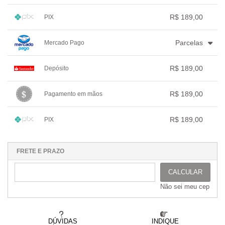
.
3x com juros de R$ 65,20
.
.
.
1x sem juros de R$ 189,00
.
.
.
.
.
R$ 189,00
PIX
.
.
.
.
.
.
1x sem juros de R$ 189,00
.
.
.
.
.
Parcelas
Mercado Pago
.
.
.
.
.
.
1x sem juros de R$ 189,00
.
.
.
.
R$ 189,00
Depósito
.
2x com juros de R$ 96,76
.
.
.
.
3x com juros de R$ 66,01
1x sem juros de R$ 189,00
.
.
.
.
.
R$ 189,00
Pagamento em mãos
.
.
.
.
.
.
1x sem juros de R$ 189,00
.
.
.
.
.
R$ 189,00
PIX
.
.
.
.
.
.
1x sem juros de R$ 189,00
.
.
.
.
.
.
.
.
.
.
.
FRETE E PRAZO
CALCULAR
Não sei meu cep
DÚVIDAS
INDIQUE