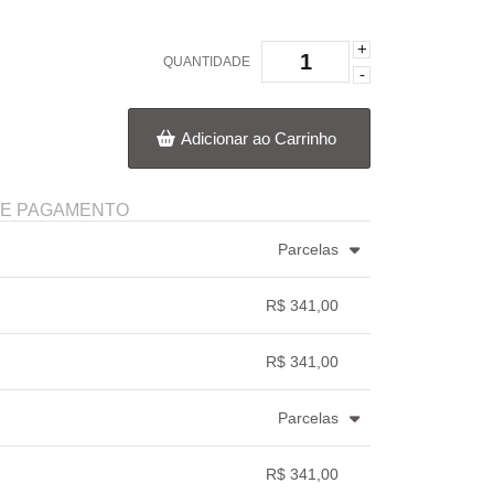
+
QUANTIDADE
-
Adicionar ao Carrinho
DE PAGAMENTO
Parcelas
.
5x com juros de R$ 73,01
.
R$ 341,00
.
.
.
.
.
.
R$ 341,00
.
.
.
.
Parcelas
.
5x com juros de R$ 74,33
.
R$ 341,00
.