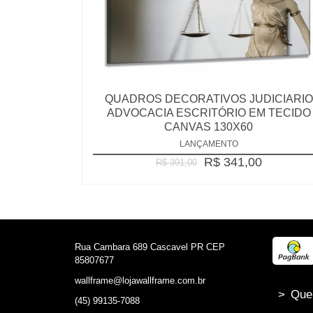
QUADROS DECORATIVOS JUDICIARIO
ADVOCACIA ESCRITÓRIO EM TECIDO
CANVAS 130X60
LANÇAMENTO
R$ 341,00
R$ 391,00
Rua Cambara 689 Cascavel PR CEP
85807677
wallframe@lojawallframe.com.br
>
Que
(45) 99135-7088