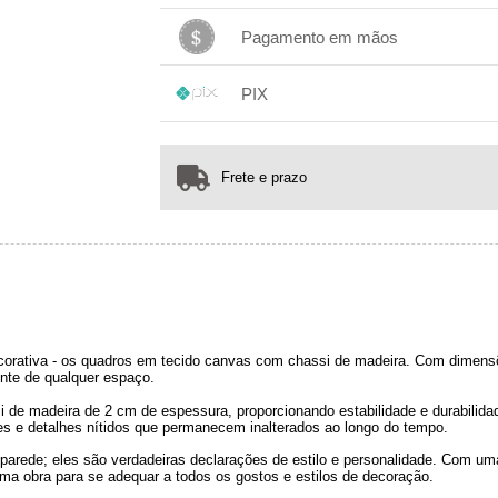
.
3x com juros de R$ 119,10
1x sem juros de R$ 341,00
.
.
.
.
4x com juros de R$ 91,36
.
Pagamento em mãos
.
.
.
1x sem juros de R$ 341,00
.
.
.
.
PIX
.
.
.
1x sem juros de R$ 341,00
.
.
.
.
.
.
.
Frete e prazo
orativa - os quadros em tecido canvas com chassi de madeira. Com dimensõ
nte de qualquer espaço.
e madeira de 2 cm de espessura, proporcionando estabilidade e durabilidad
tes e detalhes nítidos que permanecem inalterados ao longo do tempo.
arede; eles são verdadeiras declarações de estilo e personalidade. Com u
ma obra para se adequar a todos os gostos e estilos de decoração.