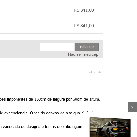
.
.
.
.
.
R$ 341,00
.
.
.
.
R$ 341,00
.
.
.
.
calcular
Não sei meu cep
es imponentes de 130cm de largura por 60cm de altura,
>
e excepcionais. O tecido canvas de alta qualidade é
ma variedade de designs e temas que abrangem desde