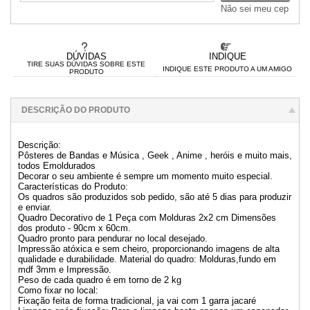
Não sei meu cep
DÚVIDAS
INDIQUE
TIRE SUAS DÚVIDAS SOBRE ESTE
INDIQUE ESTE PRODUTO A UM AMIGO
PRODUTO
DESCRIÇÃO DO PRODUTO
Descrição:
Pôsteres de Bandas e Música , Geek , Anime , heróis e muito mais,
todos Emoldurados
Decorar o seu ambiente é sempre um momento muito especial.
Características do Produto:
Os quadros são produzidos sob pedido, são até 5 dias para produzir
e enviar.
Quadro Decorativo de 1 Peça com Molduras 2x2 cm Dimensões
dos produto - 90cm x 60cm.
Quadro pronto para pendurar no local desejado.
Impressão atóxica e sem cheiro, proporcionando imagens de alta
qualidade e durabilidade. Material do quadro: Molduras,fundo em
mdf 3mm e Impressão.
Peso de cada quadro é em torno de 2 kg
Como fixar no local:
Fixação feita de forma tradicional, ja vai com 1 garra jacaré