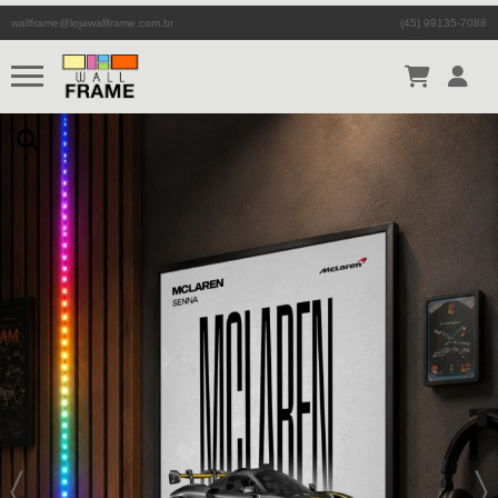
wallframe@lojawallframe.com.br
(45) 99135-7088