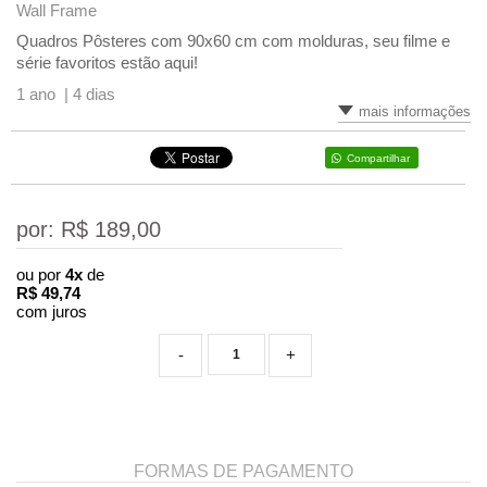
Wall Frame
Quadros Pôsteres com 90x60 cm com molduras, seu filme e
série favoritos estão aqui!
1 ano |
4 dias
mais informações
Compartilhar
por: R$
189,00
ou por
4x
de
R$
49,74
com juros
-
+
FORMAS DE PAGAMENTO