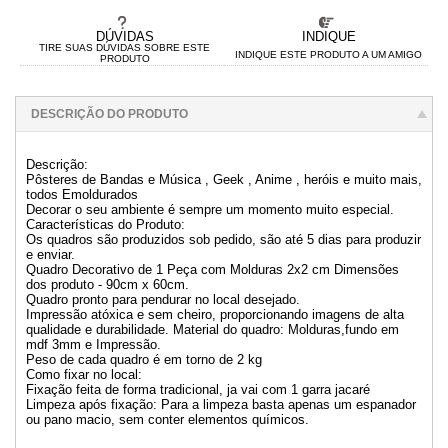
DÚVIDAS
INDIQUE
TIRE SUAS DÚVIDAS SOBRE ESTE
INDIQUE ESTE PRODUTO A UM AMIGO
PRODUTO
DESCRIÇÃO DO PRODUTO
Descrição:
Pôsteres de Bandas e Música , Geek , Anime , heróis e muito mais,
todos Emoldurados
Decorar o seu ambiente é sempre um momento muito especial.
Características do Produto:
Os quadros são produzidos sob pedido, são até 5 dias para produzir
e enviar.
Quadro Decorativo de 1 Peça com Molduras 2x2 cm Dimensões
dos produto - 90cm x 60cm.
Quadro pronto para pendurar no local desejado.
Impressão atóxica e sem cheiro, proporcionando imagens de alta
qualidade e durabilidade. Material do quadro: Molduras,fundo em
mdf 3mm e Impressão.
Peso de cada quadro é em torno de 2 kg
Como fixar no local:
Fixação feita de forma tradicional, ja vai com 1 garra jacaré
Limpeza após fixação: Para a limpeza basta apenas um espanador
ou pano macio, sem conter elementos químicos.