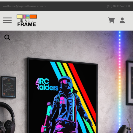
wallframe@lojawallframe.com.br
(45) 99135-7088