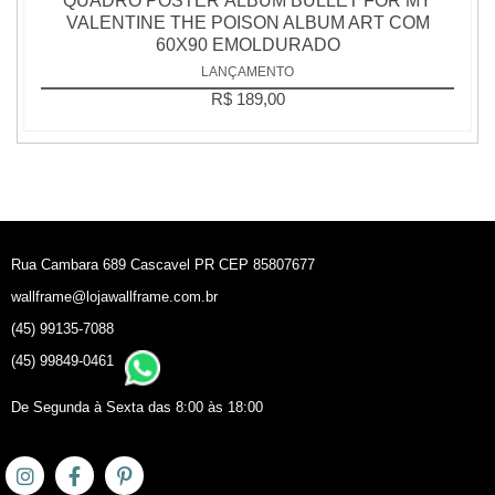
QUADRO POSTER ÁLBUM BULLET FOR MY
VALENTINE THE POISON ALBUM ART COM
60X90 EMOLDURADO
LANÇAMENTO
R$ 189,00
Rua Cambara 689 Cascavel PR CEP 85807677
wallframe@lojawallframe.com.br
(45) 99135-7088
(45) 99849-0461
De Segunda à Sexta das 8:00 às 18:00