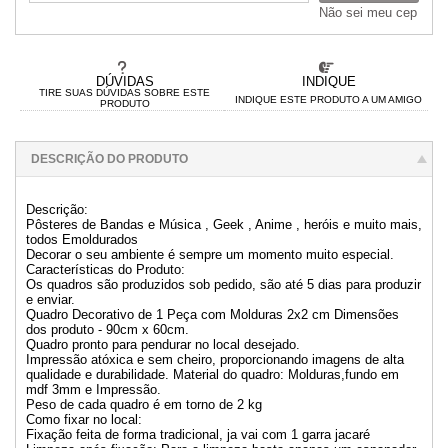
Não sei meu cep
DÚVIDAS
INDIQUE
TIRE SUAS DÚVIDAS SOBRE ESTE
INDIQUE ESTE PRODUTO A UM AMIGO
PRODUTO
DESCRIÇÃO DO PRODUTO
Descrição:
Pôsteres de Bandas e Música , Geek , Anime , heróis e muito mais,
todos Emoldurados
Decorar o seu ambiente é sempre um momento muito especial.
Características do Produto:
Os quadros são produzidos sob pedido, são até 5 dias para produzir
e enviar.
Quadro Decorativo de 1 Peça com Molduras 2x2 cm Dimensões
dos produto - 90cm x 60cm.
Quadro pronto para pendurar no local desejado.
Impressão atóxica e sem cheiro, proporcionando imagens de alta
qualidade e durabilidade. Material do quadro: Molduras,fundo em
mdf 3mm e Impressão.
Peso de cada quadro é em torno de 2 kg
Como fixar no local:
Fixação feita de forma tradicional, ja vai com 1 garra jacaré