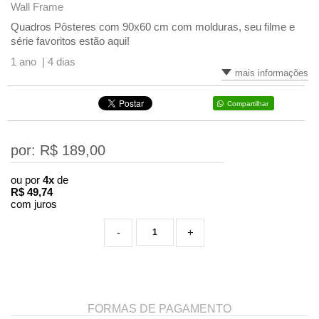
Wall Frame
Quadros Pôsteres com 90x60 cm com molduras, seu filme e
série favoritos estão aqui!
1 ano |
4 dias
mais informações
Compartilhar
por: R$
189,00
ou por
4x
de
R$
49,74
com juros
-
+
FORMAS DE PAGAMENTO