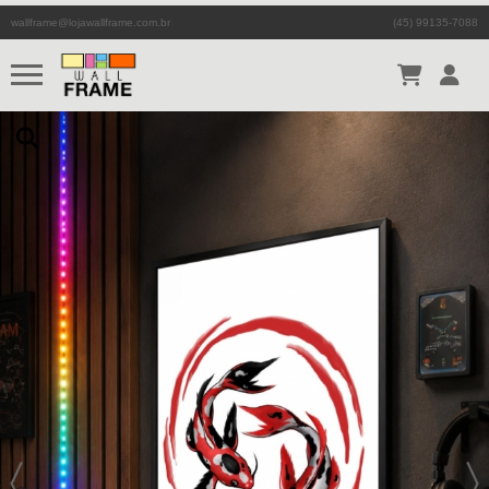
wallframe@lojawallframe.com.br
(45) 99135-7088