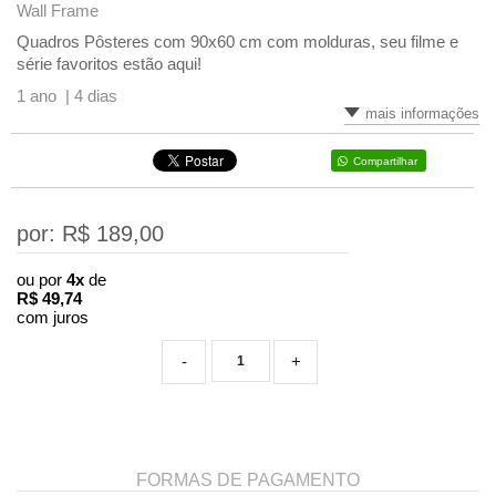
Wall Frame
Quadros Pôsteres com 90x60 cm com molduras, seu filme e
série favoritos estão aqui!
1 ano |
4 dias
mais informações
Compartilhar
por: R$
189,00
ou por
4x
de
R$
49,74
com juros
-
+
FORMAS DE PAGAMENTO