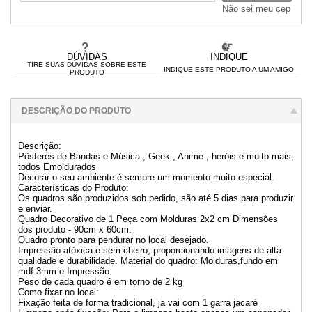
Não sei meu cep
DÚVIDAS
INDIQUE
TIRE SUAS DÚVIDAS SOBRE ESTE
INDIQUE ESTE PRODUTO A UM AMIGO
PRODUTO
DESCRIÇÃO DO PRODUTO
Descrição:
Pôsteres de Bandas e Música , Geek , Anime , heróis e muito mais,
todos Emoldurados
Decorar o seu ambiente é sempre um momento muito especial.
Características do Produto:
Os quadros são produzidos sob pedido, são até 5 dias para produzir
e enviar.
Quadro Decorativo de 1 Peça com Molduras 2x2 cm Dimensões
dos produto - 90cm x 60cm.
Quadro pronto para pendurar no local desejado.
Impressão atóxica e sem cheiro, proporcionando imagens de alta
qualidade e durabilidade. Material do quadro: Molduras,fundo em
mdf 3mm e Impressão.
Peso de cada quadro é em torno de 2 kg
Como fixar no local:
Fixação feita de forma tradicional, ja vai com 1 garra jacaré