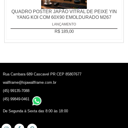
QUADRO POSTER JAPÃO VITRAL DE PEIXE YIN
YANG KOI COM 60X90 EMOLDURADO M267
LANÇAMENTO
R$ 189,00
Rua Cambara 689 Cascavel PR CEP 85807677
wallframe@lojawallframe.com.br
(45) 99135-7088
(45) 99849-0461
De Segunda à Sexta das 8:00 às 18:00