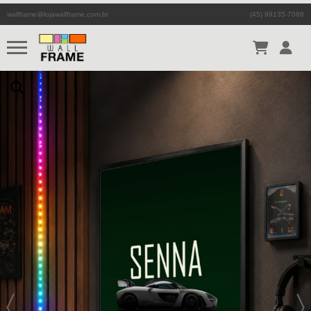
wallframe@lojawallframe.com.br
(45) 99135-7088