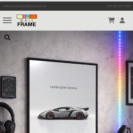
wallframe@lojawallframe.com.br
(45) 99135-7088