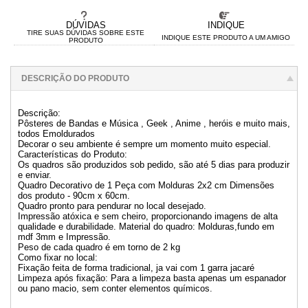
DÚVIDAS
INDIQUE
TIRE SUAS DÚVIDAS SOBRE ESTE
INDIQUE ESTE PRODUTO A UM AMIGO
PRODUTO
DESCRIÇÃO DO PRODUTO
Descrição:
Pôsteres de Bandas e Música , Geek , Anime , heróis e muito mais,
todos Emoldurados
Decorar o seu ambiente é sempre um momento muito especial.
Características do Produto:
Os quadros são produzidos sob pedido, são até 5 dias para produzir
e enviar.
Quadro Decorativo de 1 Peça com Molduras 2x2 cm Dimensões
dos produto - 90cm x 60cm.
Quadro pronto para pendurar no local desejado.
Impressão atóxica e sem cheiro, proporcionando imagens de alta
qualidade e durabilidade. Material do quadro: Molduras,fundo em
mdf 3mm e Impressão.
Peso de cada quadro é em torno de 2 kg
Como fixar no local:
Fixação feita de forma tradicional, ja vai com 1 garra jacaré
Limpeza após fixação: Para a limpeza basta apenas um espanador
ou pano macio, sem conter elementos químicos.