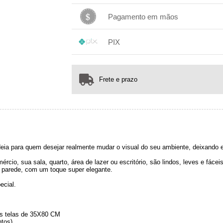
1x sem juros de R$ 210,00
.
.
.
.
Pagamento em mãos
.
.
.
1x sem juros de R$ 210,00
.
.
.
.
PIX
.
.
.
1x sem juros de R$ 210,00
.
.
.
.
.
.
.
Frete e prazo
eia para quem desejar realmente mudar o visual do seu ambiente, deixando 
rcio, sua sala, quarto, área de lazer ou escritório, são lindos, leves e fáce
 parede, com um toque super elegante.
ecial.
s telas de 35X80 CM
tos).