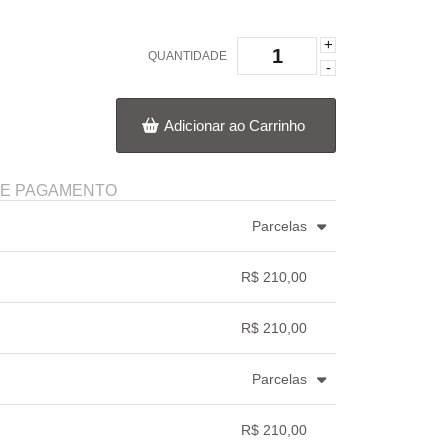
+
QUANTIDADE
-
Adicionar ao Carrinho
DE PAGAMENTO
Parcelas
.
5x com juros de R$ 44,97
.
R$ 210,00
.
.
.
.
.
.
R$ 210,00
.
.
.
.
Parcelas
3x com juros de R$ 73,35
.
.
.
.
.
R$ 210,00
.
.