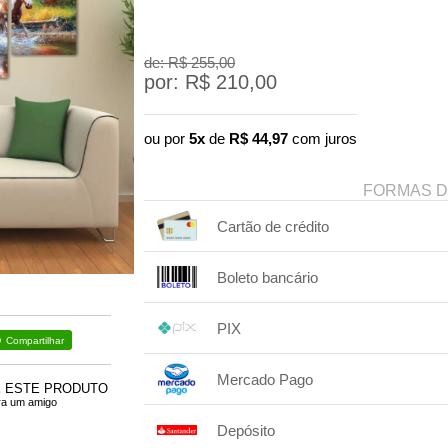
de: R$
255,00
por: R$
210,00
ou por
5x
de
R$
44,97
com juros
FORMAS 
Cartão de crédito
1x sem juros de R$ 210,00
Boleto bancário
2x sem juros de R$ 105,00
.
.
3x com juros de R$ 72,44
1x sem juros de R$ 210,00
.
.
.
.
4x com juros de R$ 55,26
.
PIX
.
.
.
Compartilhar
1x sem juros de R$ 210,00
.
.
.
.
Mercado Pago
.
.
.
E ESTE PRODUTO
ra um amigo
1x sem juros de R$ 210,00
Depósito
2x com juros de R$ 107,51
.
.