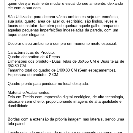
quem desejar realmente mudar o visual do seu ambiente, deixando
ele com a sua cara.
São Utilizados para decorar vários ambientes seja um comércio,
sua sala, quarto, área de lazer ou escritório, são lindos, leves e
fáceis de instalar. Também pode quebrar aquele galho tampando
aquelas pequenas imperfeições indesejadas da parede, com um
toque super elegante.
Decorar o seu ambiente é sempre um momento muito especial.
Características do Produto:
Quadro decorativo de 4 Peças
Dimensões dos produto - Duas Telas de 35X65 CM e Duas telas de
35X80 CM
Tamanho total do quadro de 140X80 CM (Sem espaçamentos).
Espessura do produto - 2 CM
Quadro pronto para pendurar no local desejado.
Material e Acabamentos:
Tela em Tecido com impressão digital ecológica, de alta tecnologia,
atóxica e sem cheiro, proporcionando imagens de alta qualidade e
durabilidade.
Bordas com a extensão da própria imagem nas laterais, sendo uma
tela painel.
Tecido esticado no chassi de madeira e grampeado no verso, com