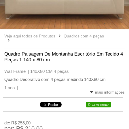
Veja aqui todos os Produtos
Quadros com 4 peças
Quadro Paisagem De Montanha Escritório Em Tecido 4
Peças 1 140 x 80 cm
Wall Frame |
140X80 CM 4 peças
Quadro Decorativo com 4 peças medindo 140X80 cm
1 ano |
mais informações
Compartilhar
de: R$
255,00
por: R$
210,00