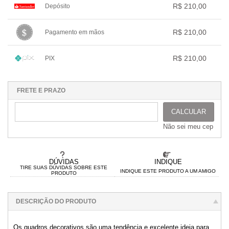
.
.
.
R$ 210,00
Depósito
.
2x com juros de R$ 107,51
.
.
.
.
3x com juros de R$ 73,35
1x sem juros de R$ 210,00
.
.
.
.
.
R$ 210,00
Pagamento em mãos
.
.
.
.
.
.
1x sem juros de R$ 210,00
.
.
.
.
.
R$ 210,00
PIX
.
.
.
.
.
.
1x sem juros de R$ 210,00
.
.
.
.
.
.
.
.
.
.
.
FRETE E PRAZO
CALCULAR
Não sei meu cep
DÚVIDAS
INDIQUE
TIRE SUAS DÚVIDAS SOBRE ESTE
INDIQUE ESTE PRODUTO A UM AMIGO
PRODUTO
DESCRIÇÃO DO PRODUTO
Os quadros decorativos são uma tendência e excelente ideia para