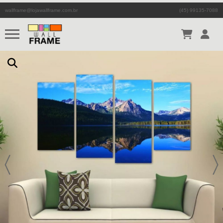
wallframe@lojawallframe.com.br
(45) 99135-7088