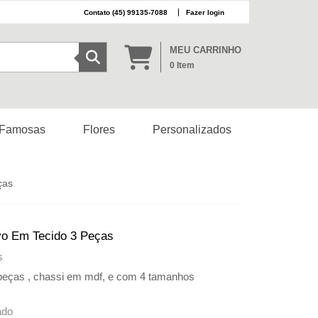
(45) 99135-7088
Fazer login
MEU CARRINHO
0
Item
 Famosas
Flores
Personalizados
ças
vo Em Tecido 3 Peças
s
 peças , chassi em mdf, e com 4 tamanhos
ado