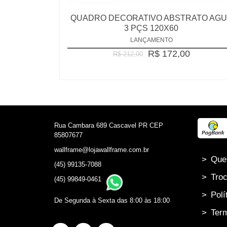
QUADRO DECORATIVO ABSTRATO AG
3 PÇS 120X60
LANÇAMENTO
R$ 172,00
R$ 212,00
Rua Cambara 689 Cascavel PR CEP
85807677
wallframe@lojawallframe.com.br
>
Que
(45) 99135-7088
>
Troc
(45) 99849-0461
>
Polí
De Segunda à Sexta das 8:00 às 18:00
>
Term