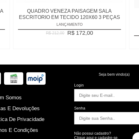
UA
QUADRO VENEZA PAISAGEM SALA
ESCRITORIO EM TECIDO 120X60 3 PEÇAS
LANÇAMENTO
R$ 172,00
R$ 212,00
Seja bem vindo(a)
Login
m Somos
as E Devoluções
Senha
tica De Privacidade
os E Condições
Não possui cadastro?
Clique aqui
e cadastre-se.