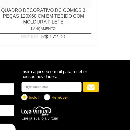
QUADRO DECORATIVO DC COMICS 3
PEÇAS 120X60 CM EM TECIDO COM
MOLDURA FILETE
LANÇAMENTO
R$ 172,00
R$ 210,00
Insira aqui seu e-mail para receber
nossas novidades:
Incluir
Remover
Crie já sua loja virtual