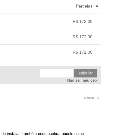
.
.
.
.
Parcelas
.
.
.
.
.
R$ 172,00
.
.
.
.
R$ 172,00
.
.
.
.
R$ 172,00
.
.
.
.
calcular
Não sei meu cep
is de instalar. Também pode quebrar aquele galho