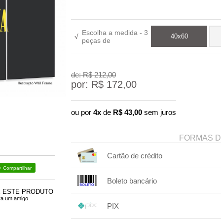
Escolha a medida - 3
√
40x60
peças de
de: R$
212,00
por: R$
172,00
ou por
4x
de
R$
43,00
sem juros
FORMAS 
Cartão de crédito
Compartilhar
1x sem juros de R$ 172,00
Boleto bancário
2x sem juros de R$ 86,00
E ESTE PRODUTO
1x sem juros de R$ 172,00
.
ra um amigo
.
.
.
PIX
.
.
.