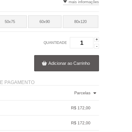
mais informações
50x75
60x90
80x120
+
QUANTIDADE
-
Adicionar ao Carrinho
DE PAGAMENTO
Parcelas
3x com juros de R$ 59,33
.
.
.
.
.
R$ 172,00
4x com juros de R$ 45,26
.
.
.
.
.
.
.
R$ 172,00