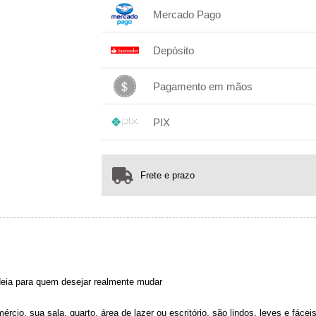
1x sem juros de R$ 172,00
.
.
.
.
Mercado Pago
.
.
.
1x sem juros de R$ 172,00
.
.
.
.
Depósito
.
2x com juros de R$ 88,06
1x sem juros de R$ 172,00
.
.
.
.
Pagamento em mãos
.
.
.
1x sem juros de R$ 172,00
.
.
.
.
PIX
.
.
.
1x sem juros de R$ 172,00
.
.
.
.
.
.
.
Frete e prazo
deia para quem desejar realmente mudar
rcio, sua sala, quarto, área de lazer ou escritório, são lindos, leves e fáce