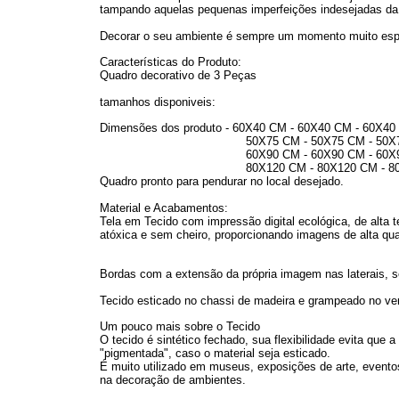
tampando aquelas pequenas imperfeições indesejadas da
Decorar o seu ambiente é sempre um momento muito esp
Características do Produto:
Quadro decorativo de 3 Peças
tamanhos disponiveis:
Dimensões dos produto - 60X40 CM - 60X40 CM - 60X
50X75 CM - 50X75 CM - 50X75 CM - Medi
60X90 CM - 60X90 CM - 60X90 CM - Medi
80X120 CM - 80X120 CM - 80X120 CM - M
Quadro pronto para pendurar no local desejado.
Material e Acabamentos:
Tela em Tecido com impressão digital ecológica, de alta t
atóxica e sem cheiro, proporcionando imagens de alta qua
Bordas com a extensão da própria imagem nas laterais, s
Tecido esticado no chassi de madeira e grampeado no vers
Um pouco mais sobre o Tecido
O tecido é sintético fechado, sua flexibilidade evita que
"pigmentada", caso o material seja esticado.
É muito utilizado em museus, exposições de arte, eventos
na decoração de ambientes.