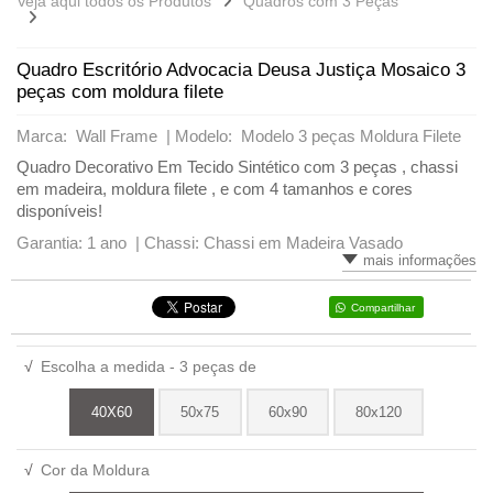
Veja aqui todos os Produtos
Quadros com 3 Peças
Quadro Escritório Advocacia Deusa Justiça Mosaico 3
peças com moldura filete
Marca: Wall Frame |
Modelo: Modelo 3 peças Moldura Filete
Quadro Decorativo Em Tecido Sintético com 3 peças , chassi
em madeira, moldura filete , e com 4 tamanhos e cores
disponíveis!
Garantia: 1 ano |
Chassi: Chassi em Madeira Vasado
mais informações
Compartilhar
√
Escolha a medida - 3 peças de
40X60
50x75
60x90
80x120
√
Cor da Moldura