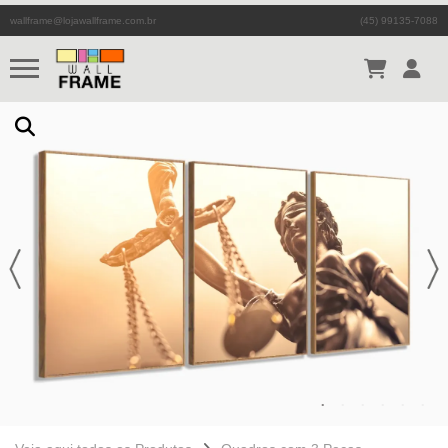
wallframe@lojawallframe.com.br
(45) 99135-7088