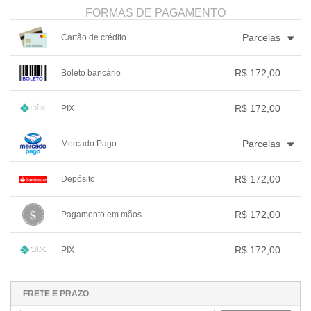
FORMAS DE PAGAMENTO
Parcelas
Cartão de crédito
1x sem juros de R$ 172,00
4x com juros de R$ 45,26
R$ 172,00
Boleto bancário
2x sem juros de R$ 86,00
.
.
.
.
.
3x com juros de R$ 59,33
.
.
.
1x sem juros de R$ 172,00
.
.
.
.
.
R$ 172,00
PIX
.
.
.
.
.
.
1x sem juros de R$ 172,00
.
.
.
.
.
Parcelas
Mercado Pago
.
.
.
.
.
.
1x sem juros de R$ 172,00
.
.
.
.
.
R$ 172,00
Depósito
2x com juros de R$ 88,06
.
.
.
.
.
1x sem juros de R$ 172,00
.
.
.
.
.
R$ 172,00
Pagamento em mãos
.
.
.
.
.
.
1x sem juros de R$ 172,00
.
.
.
.
.
R$ 172,00
PIX
.
.
.
.
.
.
1x sem juros de R$ 172,00
.
.
.
.
.
.
.
.
.
.
.
FRETE E PRAZO