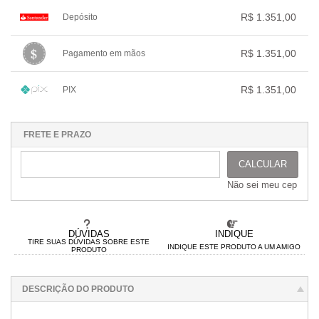
1x sem juros de R$ 1.351,00
.
.
R$ 1.351,00
Depósito
2x com juros de R$ 691,64
.
3x com juros de R$ 471,86
.
1x sem juros de R$ 1.351,00
.
.
4x com juros de R$ 361,97
.
.
.
.
R$ 1.351,00
Pagamento em mãos
.
.
.
.
5x com juros de R$ 294,49
.
.
.
.
1x sem juros de R$ 1.351,00
.
.
.
.
.
R$ 1.351,00
PIX
.
.
.
.
.
.
1x sem juros de R$ 1.351,00
.
.
.
.
.
.
.
.
.
.
.
FRETE E PRAZO
CALCULAR
Não sei meu cep
DÚVIDAS
INDIQUE
TIRE SUAS DÚVIDAS SOBRE ESTE
INDIQUE ESTE PRODUTO A UM AMIGO
PRODUTO
DESCRIÇÃO DO PRODUTO