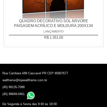
QUADRO DECORATIVO SOL ÁRVORE
PAISAGEM ACRÍLICO E MOLDURA 200X134
LANÇAMENTO
R$ 1.351,00
Rua Cambara 689 Cascavel PR CEP 85807677
wallframe@lojawallframe.com.br
(45) 99135-7088
(45) 99849-0461
De Segunda à Sexta das 8:00 às 18:00