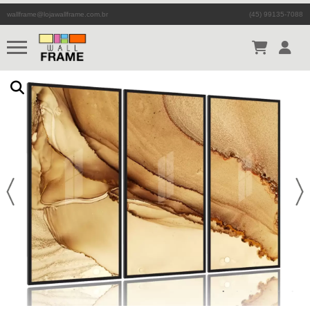
wallframe@lojawallframe.com.br
(45) 99135-7088