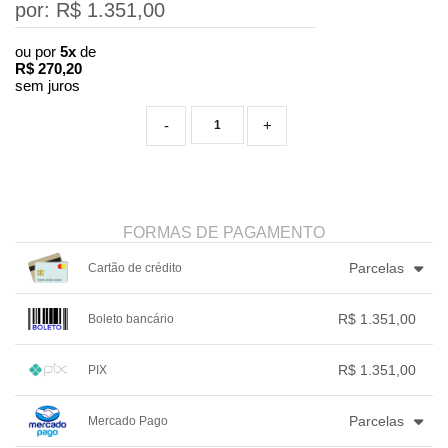
por: R$
1.351,00
ou por
5x
de
R$
270,20
sem juros
-
+
FORMAS DE PAGAMENTO
Parcelas
Cartão de crédito
1x sem juros de R$ 1.351,00
.
.
R$ 1.351,00
Boleto bancário
2x sem juros de R$ 675,50
.
3x com juros de R$ 466,05
.
1x sem juros de R$ 1.351,00
.
.
4x com juros de R$ 355,52
.
.
.
.
R$ 1.351,00
PIX
.
.
.
.
5x com juros de R$ 289,28
.
.
.
.
1x sem juros de R$ 1.351,00
.
.
.
.
.
Parcelas
Mercado Pago
.
.
.
.
.
.