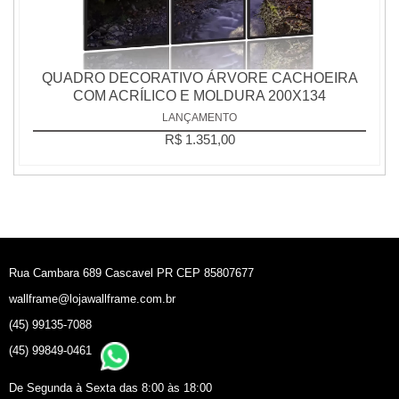
QUADRO DECORATIVO ÁRVORE CACHOEIRA
COM ACRÍLICO E MOLDURA 200X134
LANÇAMENTO
R$ 1.351,00
Rua Cambara 689 Cascavel PR CEP 85807677
wallframe@lojawallframe.com.br
(45) 99135-7088
(45) 99849-0461
De Segunda à Sexta das 8:00 às 18:00