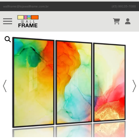
wallframe@lojawallframe.com.br
(45) 99135-7088