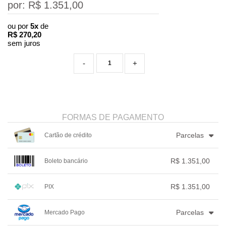
por: R$
1.351,00
ou por
5x
de
R$
270,20
sem juros
-
+
FORMAS DE PAGAMENTO
Parcelas
Cartão de crédito
1x sem juros de R$ 1.351,00
.
.
R$ 1.351,00
Boleto bancário
2x sem juros de R$ 675,50
.
3x com juros de R$ 466,05
.
1x sem juros de R$ 1.351,00
.
.
4x com juros de R$ 355,52
.
.
.
.
R$ 1.351,00
PIX
.
.
.
.
5x com juros de R$ 289,28
.
.
.
.
1x sem juros de R$ 1.351,00
.
.
.
.
.
Parcelas
Mercado Pago
.
.
.
.
.
.