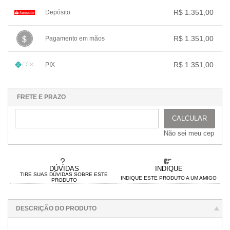
1x sem juros de R$ 1.351,00
.
.
R$ 1.351,00
Depósito
2x com juros de R$ 691,64
.
3x com juros de R$ 471,86
.
1x sem juros de R$ 1.351,00
.
.
4x com juros de R$ 361,97
.
.
.
.
R$ 1.351,00
Pagamento em mãos
.
.
.
.
5x com juros de R$ 294,49
.
.
.
.
1x sem juros de R$ 1.351,00
.
.
.
.
.
R$ 1.351,00
PIX
.
.
.
.
.
.
1x sem juros de R$ 1.351,00
.
.
.
.
.
.
.
.
.
.
.
FRETE E PRAZO
CALCULAR
Não sei meu cep
DÚVIDAS
INDIQUE
TIRE SUAS DÚVIDAS SOBRE ESTE
INDIQUE ESTE PRODUTO A UM AMIGO
PRODUTO
DESCRIÇÃO DO PRODUTO