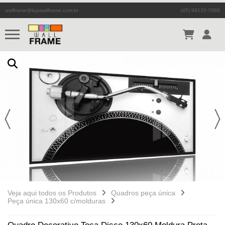
wallframe@lojawallframe.com.br
(45) 99135-7088
Veja aqui todos os Produtos
Quadros peça única
Peça única 130x60 c/molduras