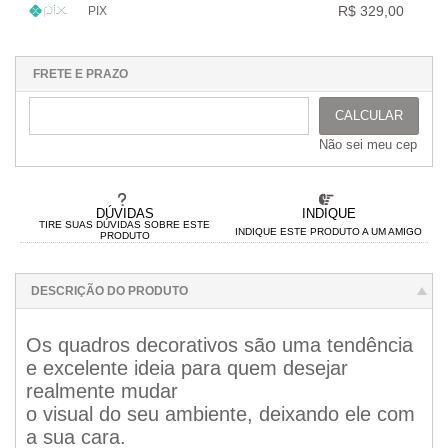
.
.
.
R$ 329,00
PIX
.
.
.
.
.
.
1x sem juros de R$ 329,00
.
.
.
.
.
.
.
.
.
.
.
FRETE E PRAZO
CALCULAR
Não sei meu cep
DÚVIDAS
INDIQUE
TIRE SUAS DÚVIDAS SOBRE ESTE
INDIQUE ESTE PRODUTO A UM AMIGO
PRODUTO
DESCRIÇÃO DO PRODUTO
Os quadros decorativos são uma tendência
e excelente ideia para quem desejar
realmente mudar
o visual do seu ambiente, deixando ele com
a sua cara.