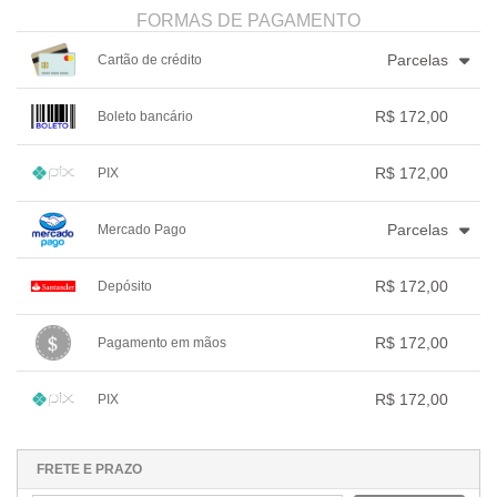
FORMAS DE PAGAMENTO
Parcelas
Cartão de crédito
1x sem juros de R$ 172,00
4x com juros de R$ 45,26
R$ 172,00
Boleto bancário
2x sem juros de R$ 86,00
.
.
.
.
.
3x com juros de R$ 59,33
.
.
.
1x sem juros de R$ 172,00
.
.
.
.
.
R$ 172,00
PIX
.
.
.
.
.
.
1x sem juros de R$ 172,00
.
.
.
.
.
Parcelas
Mercado Pago
.
.
.
.
.
.
1x sem juros de R$ 172,00
.
.
.
.
.
R$ 172,00
Depósito
2x com juros de R$ 88,06
.
.
.
.
.
1x sem juros de R$ 172,00
.
.
.
.
.
R$ 172,00
Pagamento em mãos
.
.
.
.
.
.
1x sem juros de R$ 172,00
.
.
.
.
.
R$ 172,00
PIX
.
.
.
.
.
.
1x sem juros de R$ 172,00
.
.
.
.
.
.
.
.
.
.
.
FRETE E PRAZO