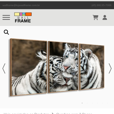
wallframe@lojawallframe.com.br
(45) 99135-7088