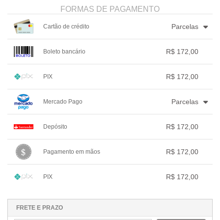
FORMAS DE PAGAMENTO
Parcelas
Cartão de crédito
1x sem juros de R$ 172,00
4x com juros de R$ 45,26
R$ 172,00
Boleto bancário
2x sem juros de R$ 86,00
.
.
.
.
.
3x com juros de R$ 59,33
.
.
.
1x sem juros de R$ 172,00
.
.
.
.
.
R$ 172,00
PIX
.
.
.
.
.
.
1x sem juros de R$ 172,00
.
.
.
.
.
Parcelas
Mercado Pago
.
.
.
.
.
.
1x sem juros de R$ 172,00
.
.
.
.
.
R$ 172,00
Depósito
2x com juros de R$ 88,06
.
.
.
.
.
1x sem juros de R$ 172,00
.
.
.
.
.
R$ 172,00
Pagamento em mãos
.
.
.
.
.
.
1x sem juros de R$ 172,00
.
.
.
.
.
R$ 172,00
PIX
.
.
.
.
.
.
1x sem juros de R$ 172,00
.
.
.
.
.
.
.
.
.
.
.
FRETE E PRAZO