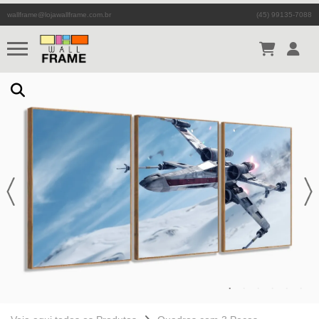
wallframe@lojawallframe.com.br
(45) 99135-7088