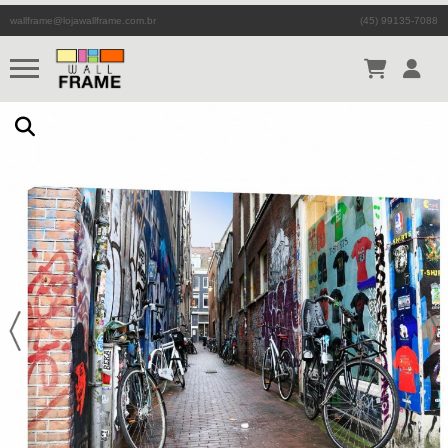
wallframe@lojawallframe.com.br
(45) 99135-7088