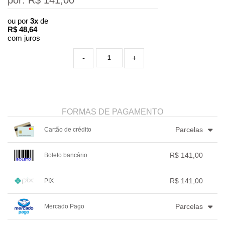
por: R$
141,00
ou por
3x
de
R$
48,64
com juros
-
+
FORMAS DE PAGAMENTO
Parcelas
Cartão de crédito
1x sem juros de R$ 141,00
.
.
.
.
R$ 141,00
Boleto bancário
.
2x sem juros de R$ 70,50
.
.
.
.
3x com juros de R$ 48,64
1x sem juros de R$ 141,00
.
.
.
.
.
R$ 141,00
PIX
.
.
.
.
.
.
1x sem juros de R$ 141,00
.
.
.
.
.
Parcelas
Mercado Pago
.
.
.
.
.
.
1x sem juros de R$ 141,00
.