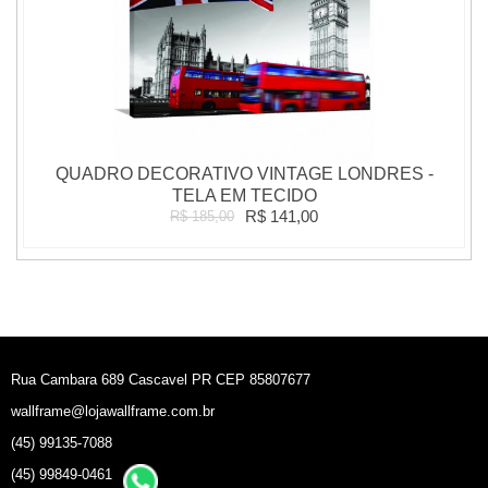
QUADRO DECORATIVO VINTAGE LONDRES -
TELA EM TECIDO
R$ 141,00
R$ 185,00
Rua Cambara 689 Cascavel PR CEP 85807677
wallframe@lojawallframe.com.br
(45) 99135-7088
(45) 99849-0461