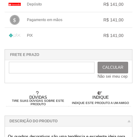
.
.
.
.
R$ 141,00
Depósito
2x com juros de R$ 72,18
.
.
.
.
.
1x sem juros de R$ 141,00
.
.
.
.
.
R$ 141,00
Pagamento em mãos
.
.
.
.
.
.
1x sem juros de R$ 141,00
.
.
.
.
.
R$ 141,00
PIX
.
.
.
.
.
.
1x sem juros de R$ 141,00
.
.
.
.
.
.
.
.
.
.
.
FRETE E PRAZO
CALCULAR
Não sei meu cep
DÚVIDAS
INDIQUE
TIRE SUAS DÚVIDAS SOBRE ESTE
INDIQUE ESTE PRODUTO A UM AMIGO
PRODUTO
DESCRIÇÃO DO PRODUTO
Os quadros decorativos são uma tendência e excelente ideia para