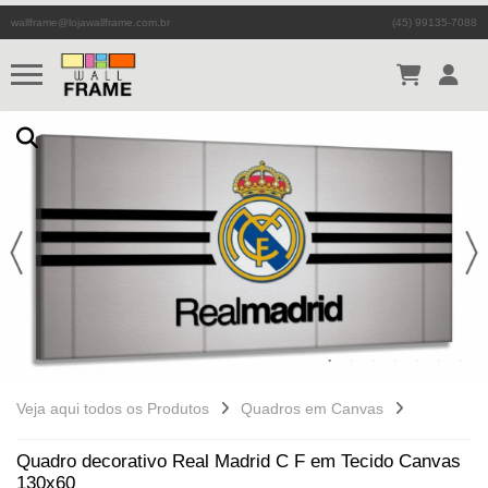
wallframe@lojawallframe.com.br
(45) 99135-7088
Veja aqui todos os Produtos
Quadros em Canvas
Quadro decorativo Real Madrid C F em Tecido Canvas
130x60