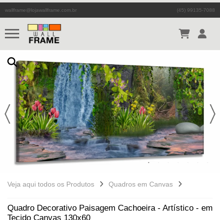
wallframe@lojawallframe.com.br
(45) 99135-7088
Veja aqui todos os Produtos
Quadros em Canvas
Quadro Decorativo Paisagem Cachoeira - Artístico - em
Tecido Canvas 130x60