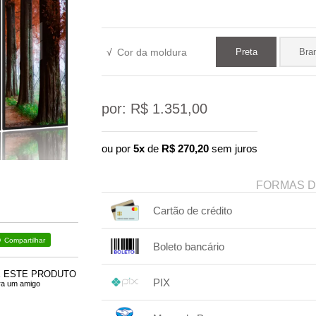
√
Cor da moldura
Preta
Bra
por: R$
1.351,00
ou por
5x
de
R$
270,20
sem juros
FORMAS 
Cartão de crédito
1x sem juros de R$ 1.351,00
Compartilhar
Boleto bancário
2x sem juros de R$ 675,50
.
.
3x com juros de R$ 466,05
1x sem juros de R$ 1.351,00
.
.
.
E ESTE PRODUTO
.
4x com juros de R$ 355,52
.
PIX
.
ra um amigo
.
.
1x sem juros de R$ 1.351,00
.
.
.
.