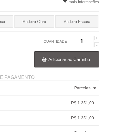
mais informações
nca
Madeira Claro
Madeira Escura
+
QUANTIDADE
-
Adicionar ao Carrinho
DE PAGAMENTO
Parcelas
.
5x com juros de R$ 289,28
.
R$ 1.351,00
.
.
.
.
.
.
R$ 1.351,00
.
.
.
.