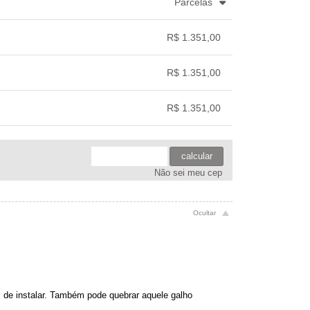
Parcelas
.
5x com juros de R$ 294,49
.
R$ 1.351,00
.
.
.
.
.
.
R$ 1.351,00
.
.
.
.
R$ 1.351,00
.
.
.
.
calcular
Não sei meu cep
is de instalar. Também pode quebrar aquele galho