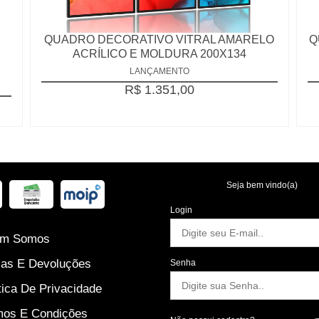
QUADRO DECORATIVO VITRAL AMARELO
Q
ACRÍLICO E MOLDURA 200X134
LANÇAMENTO
R$ 1.351,00
Seja bem vindo(a)
Login
m Somos
as E Devoluções
Senha
tica De Privacidade
os E Condições