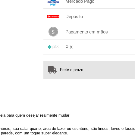
Mercado Pago
.
.
.
1x sem juros de R$ 1.351,00
Depósito
2x com juros de R$ 691,64
.
.
3x com juros de R$ 471,86
1x sem juros de R$ 1.351,00
.
.
.
.
4x com juros de R$ 361,97
.
Pagamento em mãos
.
.
.
1x sem juros de R$ 1.351,00
.
.
.
.
PIX
.
.
.
1x sem juros de R$ 1.351,00
.
.
.
.
.
.
.
Frete e prazo
deia para quem desejar realmente mudar
rcio, sua sala, quarto, área de lazer ou escritório, são lindos, leves e fáce
 parede, com um toque super elegante.