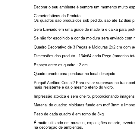
Decorar o seu ambiente é sempre um momento muito esp
Características do Produto:
Os quadros são produzidos sob pedido, são até 12 dias pa
Será Enviado em uma grade de madeira e caixa para pro
Se não for escolhido a cor da moldura sera enviado com m
Quadro Decorativo de 3 Peças e Molduras 2x2 cm com acri
Dimensões dos produto - 134x64 cada Peça (tamanho tota
Espaço entre os quadro : 2 cm
Quadro pronto para pendurar no local desejado.
Porquê Acrílico Cristal? Para evitar surpresas no transpor
mais resistente e da o mesmo efeito do vidro.
Impressão atóxica e sem cheiro, proporcionando imagens d
Material do quadro: Molduras,fundo em mdf 3mm e Impre
Peso de cada quadro é em torno de 3kg
É muito utilizado em museus, exposições de arte, eventos
na decoração de ambientes.