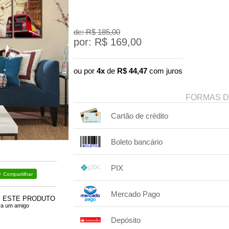
de: R$
185,00
por: R$
169,00
ou por
4x
de
R$
44,47
com juros
FORMAS 
Cartão de crédito
1x sem juros de R$ 169,00
Boleto bancário
2x sem juros de R$ 84,50
1x sem juros de R$ 169,00
.
.
.
.
PIX
.
.
.
Compartilhar
1x sem juros de R$ 169,00
.
.
.
.
Mercado Pago
.
.
.
E ESTE PRODUTO
ra um amigo
1x sem juros de R$ 169,00
.
.
.
.
Depósito
.
2x com juros de R$ 86,52