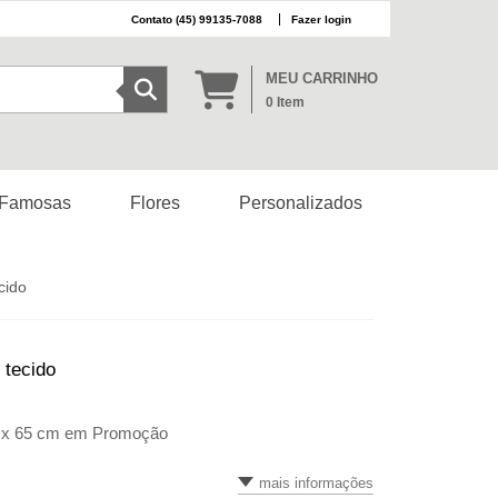
(45) 99135-7088
Fazer login
MEU CARRINHO
0
Item
 Famosas
Flores
Personalizados
cido
 tecido
0 x 65 cm em Promoção
mais informações