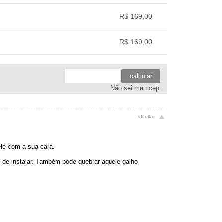
.
.
.
.
R$ 169,00
.
.
.
.
R$ 169,00
.
.
.
.
calcular
Não sei meu cep
ele com a sua cara.
is de instalar. Também pode quebrar aquele galho