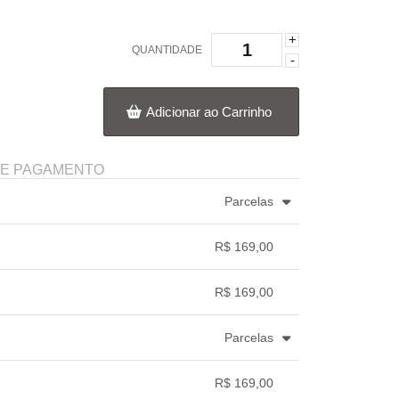
+
QUANTIDADE
-
Adicionar ao Carrinho
DE PAGAMENTO
Parcelas
3x com juros de R$ 58,30
.
.
.
.
.
R$ 169,00
4x com juros de R$ 44,47
.
.
.
.
.
.
.
R$ 169,00
.
.
.
.
Parcelas
.
.
.
.
.
R$ 169,00