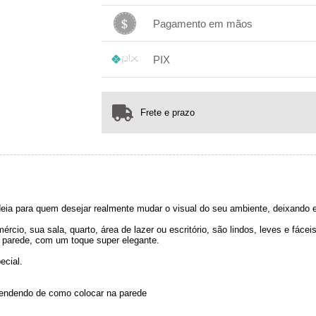
1x sem juros de R$ 169,00
.
.
.
.
Pagamento em mãos
.
.
.
1x sem juros de R$ 169,00
.
.
.
.
PIX
.
.
.
1x sem juros de R$ 169,00
.
.
.
.
.
.
.
Frete e prazo
eia para quem desejar realmente mudar o visual do seu ambiente, deixando 
rcio, sua sala, quarto, área de lazer ou escritório, são lindos, leves e fáce
 parede, com um toque super elegante.
ecial.
pendendo de como colocar na parede