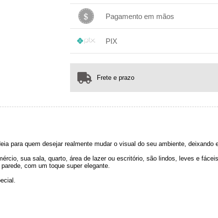
1x sem juros de R$ 141,00
.
.
.
.
Pagamento em mãos
.
.
.
1x sem juros de R$ 141,00
.
.
.
.
PIX
.
.
.
1x sem juros de R$ 141,00
.
.
.
.
.
.
.
Frete e prazo
eia para quem desejar realmente mudar o visual do seu ambiente, deixando 
rcio, sua sala, quarto, área de lazer ou escritório, são lindos, leves e fáce
 parede, com um toque super elegante.
ecial.