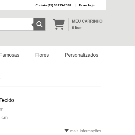
(45) 99135-7088
Fazer login
MEU CARRINHO
0
Item
 Famosas
Flores
Personalizados
o
Tecido
cm
0 cm
mais informações