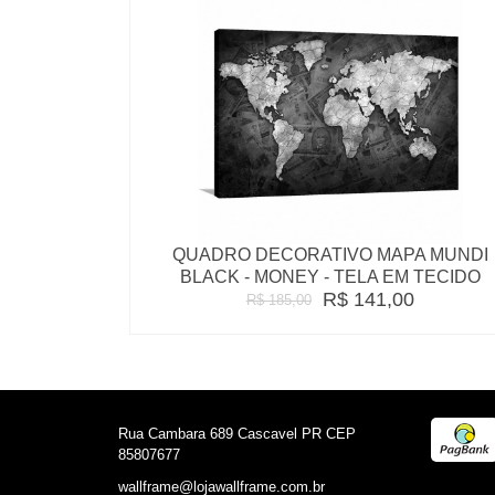
QUADRO DECORATIVO MAPA MUNDI
BLACK - MONEY - TELA EM TECIDO
R$ 141,00
R$ 185,00
Rua Cambara 689 Cascavel PR CEP
85807677
wallframe@lojawallframe.com.br