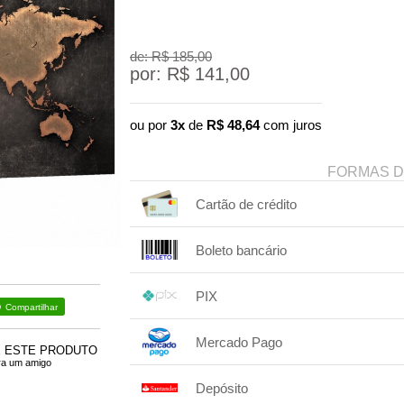
de: R$
185,00
por: R$
141,00
ou por
3x
de
R$
48,64
com juros
FORMAS 
Cartão de crédito
1x sem juros de R$ 141,00
Boleto bancário
2x sem juros de R$ 70,50
.
.
1x sem juros de R$ 141,00
.
.
.
.
PIX
.
.
.
Compartilhar
1x sem juros de R$ 141,00
.
.
.
.
Mercado Pago
.
.
.
E ESTE PRODUTO
ra um amigo
1x sem juros de R$ 141,00
.
.
.
.
Depósito
.
2x com juros de R$ 72,18