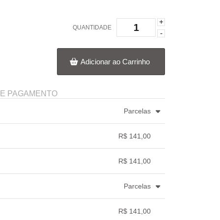
+
QUANTIDADE
-
Adicionar ao Carrinho
DE PAGAMENTO
Parcelas
3x com juros de R$ 48,64
.
.
.
.
.
R$ 141,00
.
.
.
.
.
.
R$ 141,00
.
.
.
.
Parcelas
.
.
.
.
.
R$ 141,00