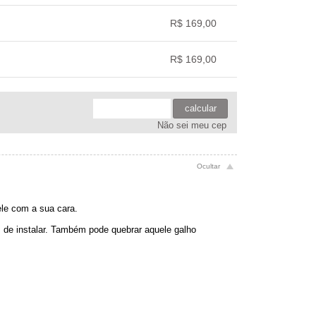
.
.
.
.
R$ 169,00
.
.
.
.
R$ 169,00
.
.
.
.
calcular
Não sei meu cep
ele com a sua cara.
is de instalar. Também pode quebrar aquele galho