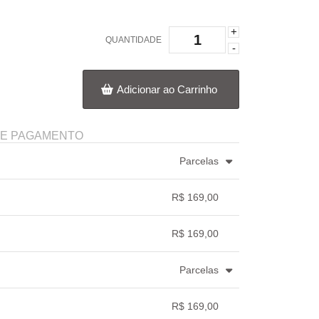
+
QUANTIDADE
-
Adicionar ao Carrinho
DE PAGAMENTO
Parcelas
3x com juros de R$ 58,30
.
.
.
.
.
R$ 169,00
4x com juros de R$ 44,47
.
.
.
.
.
.
.
R$ 169,00
.
.
.
.
Parcelas
.
.
.
.
.
R$ 169,00