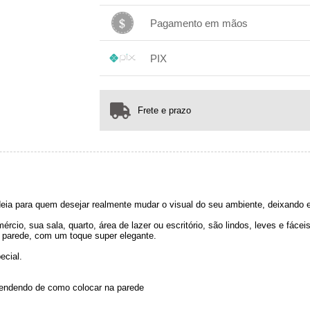
1x sem juros de R$ 169,00
.
.
.
.
Pagamento em mãos
.
.
.
1x sem juros de R$ 169,00
.
.
.
.
PIX
.
.
.
1x sem juros de R$ 169,00
.
.
.
.
.
.
.
Frete e prazo
eia para quem desejar realmente mudar o visual do seu ambiente, deixando 
rcio, sua sala, quarto, área de lazer ou escritório, são lindos, leves e fáce
 parede, com um toque super elegante.
ecial.
pendendo de como colocar na parede