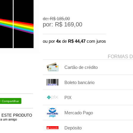
de: R$
185,00
por: R$
169,00
ou por
4x
de
R$
44,47
com juros
FORMAS 
Cartão de crédito
1x sem juros de R$ 169,00
Boleto bancário
2x sem juros de R$ 84,50
1x sem juros de R$ 169,00
.
.
.
.
PIX
.
.
.
Compartilhar
1x sem juros de R$ 169,00
.
.
.
.
Mercado Pago
.
.
.
E ESTE PRODUTO
ra um amigo
1x sem juros de R$ 169,00
.
.
.
.
Depósito
.
2x com juros de R$ 86,52