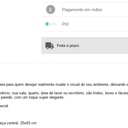
1x sem juros de R$ 129,00
.
.
.
.
Pagamento em mãos
.
.
.
1x sem juros de R$ 129,00
.
.
.
.
PIX
.
.
.
1x sem juros de R$ 129,00
.
.
.
.
.
.
.
Frete e prazo
eia para quem desejar realmente mudar o visual do seu ambiente, deixando 
rcio, sua sala, quarto, área de lazer ou escritório, são lindos, leves e fáce
 parede, com um toque super elegante.
ecial.
eça central: 25x63 cm