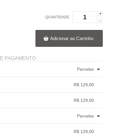
+
QUANTIDADE
-
Adicionar ao Carrinho
DE PAGAMENTO
Parcelas
3x com juros de R$ 44,50
.
.
.
.
.
R$ 129,00
.
.
.
.
.
.
R$ 129,00
.
.
.
.
Parcelas
.
.
.
.
.
R$ 129,00