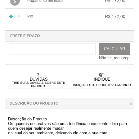
.
R$ 172,00
Pagamento em mãos
.
.
.
.
.
.
1x sem juros de R$ 172,00
.
.
.
.
.
R$ 172,00
PIX
.
.
.
.
.
.
1x sem juros de R$ 172,00
.
.
.
.
.
.
.
.
.
.
.
FRETE E PRAZO
CALCULAR
Não sei meu cep
DÚVIDAS
INDIQUE
TIRE SUAS DÚVIDAS SOBRE ESTE
INDIQUE ESTE PRODUTO A UM AMIGO
PRODUTO
DESCRIÇÃO DO PRODUTO
Descrição do Produto
Os quadros decorativos são uma tendência e excelente ideia para
quem desejar realmente mudar
o visual do seu ambiente, deixando ele com a sua cara.