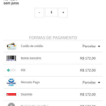
sem juros
-
+
FORMAS DE PAGAMENTO
Parcelas
Cartão de crédito
1x sem juros de R$ 172,00
4x com juros de R$ 45,26
R$ 172,00
Boleto bancário
2x sem juros de R$ 86,00
.
.
.
.
.
3x com juros de R$ 59,33
.
.
.
1x sem juros de R$ 172,00
.
.
.
.
.
R$ 172,00
PIX
.
.
.
.
.
.
1x sem juros de R$ 172,00
.
.
.
.
.
Parcelas
Mercado Pago
.
.
.
.
.
.
1x sem juros de R$ 172,00
.
.
.
.
.
R$ 172,00
Depósito
2x com juros de R$ 88,06
.
.
.
.
.
1x sem juros de R$ 172,00
.
.
.
.