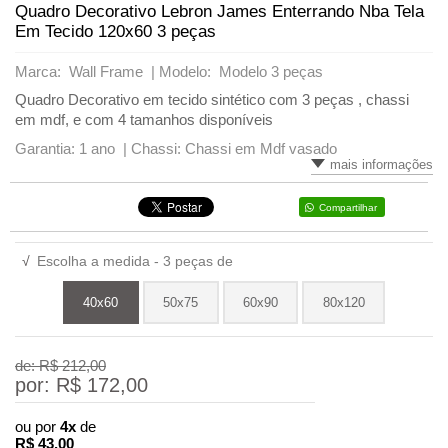
Quadro Decorativo Lebron James Enterrando Nba Tela
Em Tecido 120x60 3 peças
Marca: Wall Frame |
Modelo: Modelo 3 peças
Quadro Decorativo em tecido sintético com 3 peças , chassi
em mdf, e com 4 tamanhos disponíveis
Garantia: 1 ano |
Chassi: Chassi em Mdf vasado
mais informações
Compartilhar
√
Escolha a medida - 3 peças de
40x60
50x75
60x90
80x120
de: R$
212,00
por: R$
172,00
ou por
4x
de
R$
43,00