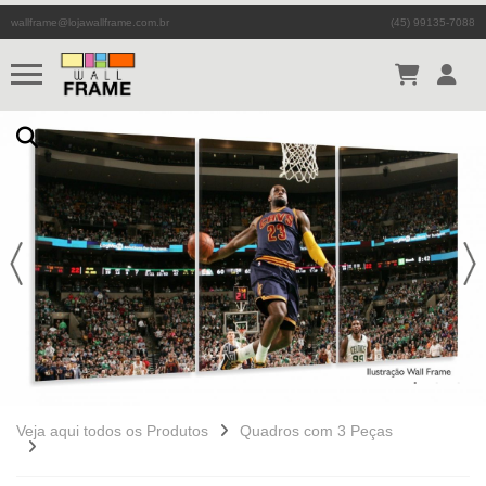
wallframe@lojawallframe.com.br
(45) 99135-7088
Veja aqui todos os Produtos
Quadros com 3 Peças