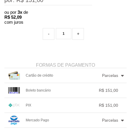
por: R$
151,00
ou por
3x
de
R$
52,09
com juros
-
+
FORMAS DE PAGAMENTO
Parcelas
Cartão de crédito
1x sem juros de R$ 151,00
.
.
.
.
R$ 151,00
Boleto bancário
.
2x sem juros de R$ 75,50
.
.
.
.
3x com juros de R$ 52,09
1x sem juros de R$ 151,00
.
.
.
.
.
R$ 151,00
PIX
.
.
.
.
.
.
1x sem juros de R$ 151,00
.
.
.
.
.
Parcelas
Mercado Pago
.
.
.
.
.
.
1x sem juros de R$ 151,00
.