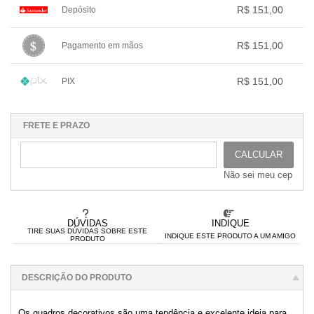
.
.
.
.
R$ 151,00
Depósito
2x com juros de R$ 77,30
.
.
.
.
.
1x sem juros de R$ 151,00
.
.
.
.
.
R$ 151,00
Pagamento em mãos
.
.
.
.
.
.
1x sem juros de R$ 151,00
.
.
.
.
.
R$ 151,00
PIX
.
.
.
.
.
.
1x sem juros de R$ 151,00
.
.
.
.
.
.
.
.
.
.
.
FRETE E PRAZO
CALCULAR
Não sei meu cep
DÚVIDAS
INDIQUE
TIRE SUAS DÚVIDAS SOBRE ESTE
INDIQUE ESTE PRODUTO A UM AMIGO
PRODUTO
DESCRIÇÃO DO PRODUTO
Os quadros decorativos são uma tendência e excelente ideia para