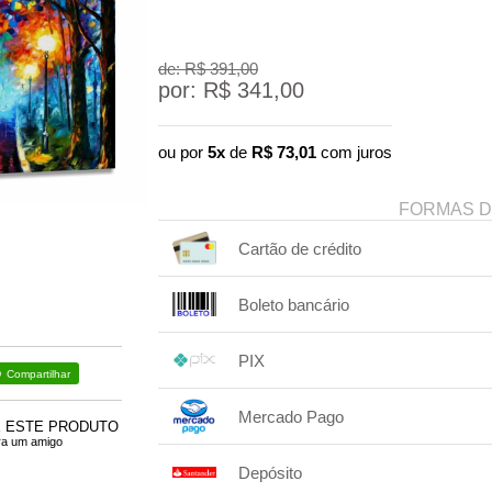
de: R$
391,00
por: R$
341,00
ou por
5x
de
R$
73,01
com juros
FORMAS 
Cartão de crédito
1x sem juros de R$ 341,00
Boleto bancário
2x sem juros de R$ 170,50
.
.
3x com juros de R$ 117,63
1x sem juros de R$ 341,00
.
.
.
.
4x com juros de R$ 89,74
.
PIX
.
.
.
Compartilhar
1x sem juros de R$ 341,00
.
.
.
.
Mercado Pago
.
.
.
E ESTE PRODUTO
ra um amigo
1x sem juros de R$ 341,00
Depósito
2x com juros de R$ 174,57
.