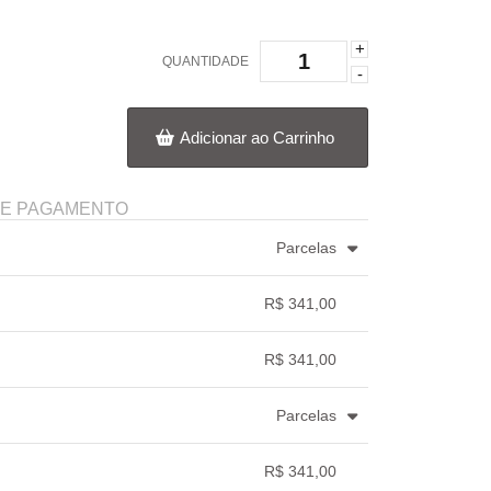
+
QUANTIDADE
-
Adicionar ao Carrinho
DE PAGAMENTO
Parcelas
.
5x com juros de R$ 73,01
.
R$ 341,00
.
.
.
.
.
.
R$ 341,00
.
.
.
.
Parcelas
.
5x com juros de R$ 74,33
.
R$ 341,00
.