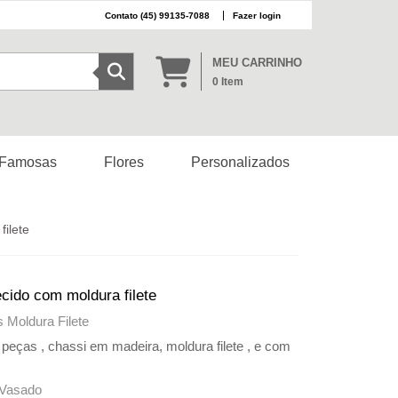
(45) 99135-7088
Fazer login
MEU CARRINHO
0
Item
 Famosas
Flores
Personalizados
ilete
ido com moldura filete
 Moldura Filete
peças , chassi em madeira, moldura filete , e com
 Vasado