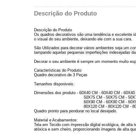
Descrição do Produto
Descrição do Produto
Os quadros decorativos são uma tendência e excelente i
o visual do seu ambiente, deixando ele com a sua cara.
São Utilizados para decorar vários ambientes seja um comé
tampando aquelas pequenas imperfeições indesejadas da
Decorar o seu ambiente é sempre um momento muito esp
Características do Produto:
Quadro decorativo de 3 Peças
Tamanhos disponiveis:
Dimensões dos produto - 60X40 CM - 60X40 CM - 60X
50X75 CM - 50X75 CM - 50X75 CM - Medi
60X90 CM - 60X90 CM - 60X90 CM - Medi
80X120 CM - 80X120 CM - 80X120 CM - M
Quadro pronto para pendurar no local desejado.
Material e Acabamentos:
Tela em Tecido com impressão digital ecológica, de alta t
atóxica e sem cheiro, proporcionando imagens de alta qua