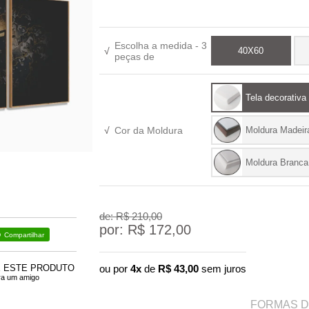
Escolha a medida - 3
√
40X60
peças de
Tela decorativa
√
Cor da Moldura
Moldura Madeir
Moldura Branca
de: R$
210,00
por: R$
172,00
Compartilhar
E ESTE PRODUTO
ou por
4x
de
R$
43,00
sem juros
ra um amigo
FORMAS 