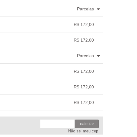
Parcelas
3x com juros de R$ 59,33
.
.
.
.
.
R$ 172,00
4x com juros de R$ 45,26
.
.
.
.
.
.
.
R$ 172,00
.
.
.
.
Parcelas
.
.
.
.
.
R$ 172,00
.
.
.
.
R$ 172,00
.
.
.
.
R$ 172,00
.
.
.
.
calcular
Não sei meu cep