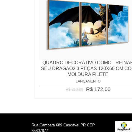
QUADRO DECORATIVO COMO TREINA
SEU DRAGAO2 3 PEÇAS 120X60 CM C
MOLDURA FILETE
LANÇAMENTO
R$ 172,00
R$ 210,00
Rua Cambara 689 Cascavel PR CEP
85807677