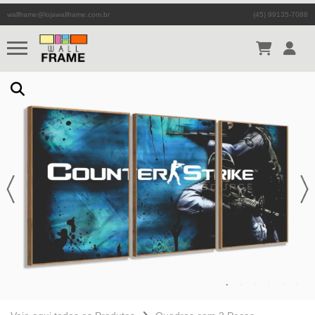
wallframe@lojawallframe.com.br
(45) 99135-7088