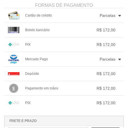
FORMAS DE PAGAMENTO
Parcelas
Cartão de crédito
1x sem juros de R$ 172,00
4x com juros de R$ 45,26
R$ 172,00
Boleto bancário
2x sem juros de R$ 86,00
.
.
.
.
.
3x com juros de R$ 59,33
.
.
.
1x sem juros de R$ 172,00
.
.
.
.
.
R$ 172,00
PIX
.
.
.
.
.
.
1x sem juros de R$ 172,00
.
.
.
.
.
Parcelas
Mercado Pago
.
.
.
.
.
.
1x sem juros de R$ 172,00
.
.
.
.
.
R$ 172,00
Depósito
2x com juros de R$ 88,06
.
.
.
.
.
1x sem juros de R$ 172,00
.
.
.
.
.
R$ 172,00
Pagamento em mãos
.
.
.
.
.
.
1x sem juros de R$ 172,00
.
.
.
.
.
R$ 172,00
PIX
.
.
.
.
.
.
1x sem juros de R$ 172,00
.
.
.
.
.
.
.
.
.
.
.
FRETE E PRAZO