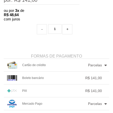
por: R$
141,00
ou por
3x
de
R$
48,64
com juros
-
+
FORMAS DE PAGAMENTO
Parcelas
Cartão de crédito
1x sem juros de R$ 141,00
.
.
.
.
R$ 141,00
Boleto bancário
.
2x sem juros de R$ 70,50
.
.
.
.
3x com juros de R$ 48,64
1x sem juros de R$ 141,00
.
.
.
.
.
R$ 141,00
PIX
.
.
.
.
.
.
1x sem juros de R$ 141,00
.
.
.
.
.
Parcelas
Mercado Pago
.
.
.
.
.
.
1x sem juros de R$ 141,00
.