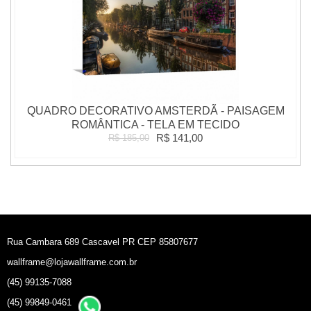
QUADRO DECORATIVO AMSTERDÃ - PAISAGEM
ROMÂNTICA - TELA EM TECIDO
R$ 141,00
R$ 185,00
Rua Cambara 689 Cascavel PR CEP 85807677
wallframe@lojawallframe.com.br
(45) 99135-7088
(45) 99849-0461