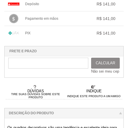
.
.
.
.
R$ 141,00
Depósito
2x com juros de R$ 72,18
.
.
.
.
.
1x sem juros de R$ 141,00
.
.
.
.
.
R$ 141,00
Pagamento em mãos
.
.
.
.
.
.
1x sem juros de R$ 141,00
.
.
.
.
.
R$ 141,00
PIX
.
.
.
.
.
.
1x sem juros de R$ 141,00
.
.
.
.
.
.
.
.
.
.
.
FRETE E PRAZO
CALCULAR
Não sei meu cep
DÚVIDAS
INDIQUE
TIRE SUAS DÚVIDAS SOBRE ESTE
INDIQUE ESTE PRODUTO A UM AMIGO
PRODUTO
DESCRIÇÃO DO PRODUTO
Os quadros decorativos são uma tendência e excelente ideia para