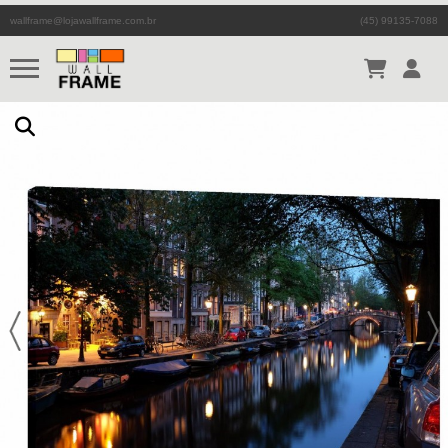
wallframe@lojawallframe.com.br
(45) 99135-7088