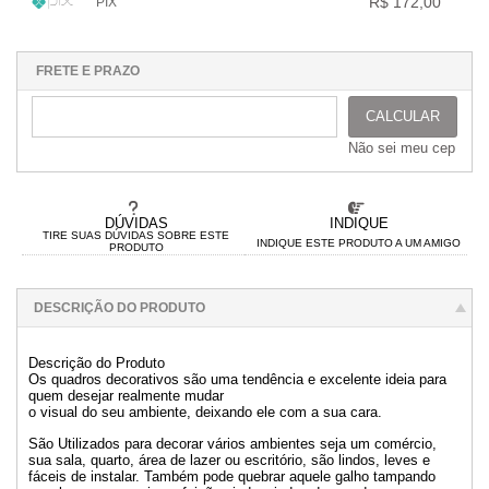
.
R$ 172,00
PIX
.
.
.
.
.
.
1x sem juros de R$ 172,00
.
.
.
.
.
.
.
.
.
.
.
FRETE E PRAZO
CALCULAR
Não sei meu cep
DÚVIDAS
INDIQUE
TIRE SUAS DÚVIDAS SOBRE ESTE
INDIQUE ESTE PRODUTO A UM AMIGO
PRODUTO
DESCRIÇÃO DO PRODUTO
Descrição do Produto
Os quadros decorativos são uma tendência e excelente ideia para
quem desejar realmente mudar
o visual do seu ambiente, deixando ele com a sua cara.
São Utilizados para decorar vários ambientes seja um comércio,
sua sala, quarto, área de lazer ou escritório, são lindos, leves e
fáceis de instalar. Também pode quebrar aquele galho tampando