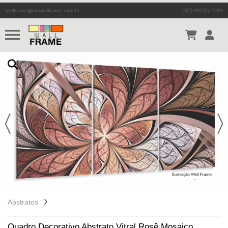
wallframe@lojawallframe.com.br
(45) 99135-7088
Abstratos
Quadro Decorativo Abstrato Vitral Rosê Mosaico