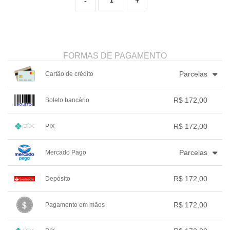
-
+
FORMAS DE PAGAMENTO
Parcelas
Cartão de crédito
1x sem juros de R$ 172,00
4x com juros de R$ 45,26
R$ 172,00
Boleto bancário
2x sem juros de R$ 86,00
.
.
.
.
.
3x com juros de R$ 59,33
.
.
.
1x sem juros de R$ 172,00
.
.
.
.
.
R$ 172,00
PIX
.
.
.
.
.
.
1x sem juros de R$ 172,00
.
.
.
.
.
Parcelas
Mercado Pago
.
.
.
.
.
.
1x sem juros de R$ 172,00
.
.
.
.
.
R$ 172,00
Depósito
2x com juros de R$ 88,06
.
.
.
.
.
1x sem juros de R$ 172,00
.
.
.
.
.
R$ 172,00
Pagamento em mãos
.
.
.
.
.
.
1x sem juros de R$ 172,00
.
.
.
.