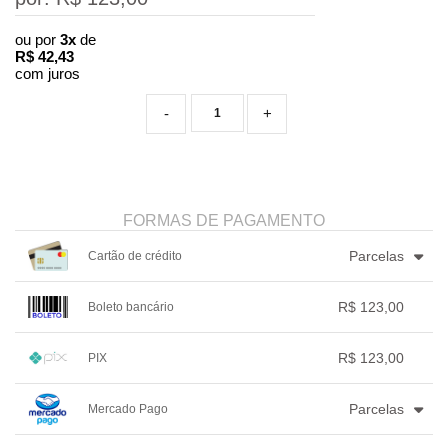
ou por
3x
de
R$
42,43
com juros
-
+
FORMAS DE PAGAMENTO
Parcelas
Cartão de crédito
1x sem juros de R$ 123,00
.
.
.
.
R$ 123,00
Boleto bancário
.
2x sem juros de R$ 61,50
.
.
.
.
3x com juros de R$ 42,43
1x sem juros de R$ 123,00
.
.
.
.
.
R$ 123,00
PIX
.
.
.
.
.
.
1x sem juros de R$ 123,00
.
.
.
.
.
Parcelas
Mercado Pago
.
.
.
.
.
.
1x sem juros de R$ 123,00
.
.