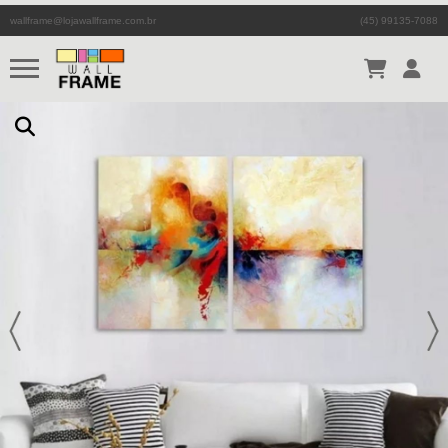
wallframe@lojawallframe.com.br
(45) 99135-7088