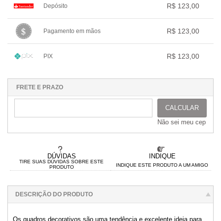
.
.
.
R$ 123,00
Depósito
2x com juros de R$ 62,97
.
.
.
.
.
1x sem juros de R$ 123,00
.
.
.
.
.
R$ 123,00
Pagamento em mãos
.
.
.
.
.
.
1x sem juros de R$ 123,00
.
.
.
.
.
R$ 123,00
PIX
.
.
.
.
.
.
1x sem juros de R$ 123,00
.
.
.
.
.
.
.
.
.
.
.
FRETE E PRAZO
CALCULAR
Não sei meu cep
DÚVIDAS
INDIQUE
TIRE SUAS DÚVIDAS SOBRE ESTE
INDIQUE ESTE PRODUTO A UM AMIGO
PRODUTO
DESCRIÇÃO DO PRODUTO
Os quadros decorativos são uma tendência e excelente ideia para