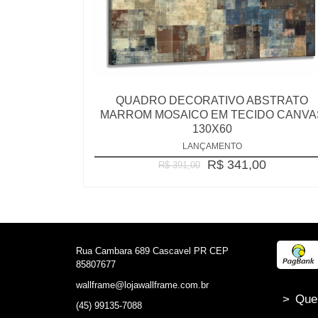
QUADRO DECORATIVO ABSTRATO
MARROM MOSAICO EM TECIDO CANVA
130X60
LANÇAMENTO
R$ 341,00
R$ 391,00
Rua Cambara 689 Cascavel PR CEP
85807677
wallframe@lojawallframe.com.br
>
Que
(45) 99135-7088