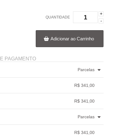
+
QUANTIDADE
-
Adicionar ao Carrinho
DE PAGAMENTO
Parcelas
.
5x com juros de R$ 73,01
.
R$ 341,00
.
.
.
.
.
.
R$ 341,00
.
.
.
.
Parcelas
.
5x com juros de R$ 74,33
.
R$ 341,00
.