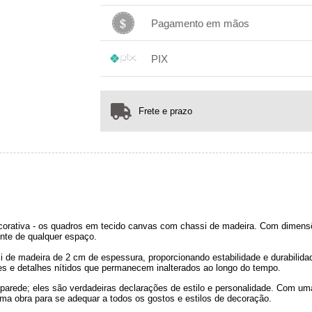
.
3x com juros de R$ 119,10
1x sem juros de R$ 341,00
.
.
.
.
4x com juros de R$ 91,36
.
Pagamento em mãos
.
.
.
1x sem juros de R$ 341,00
.
.
.
.
PIX
.
.
.
1x sem juros de R$ 341,00
.
.
.
.
.
.
.
Frete e prazo
orativa - os quadros em tecido canvas com chassi de madeira. Com dimensõ
nte de qualquer espaço.
e madeira de 2 cm de espessura, proporcionando estabilidade e durabilidad
tes e detalhes nítidos que permanecem inalterados ao longo do tempo.
arede; eles são verdadeiras declarações de estilo e personalidade. Com u
ma obra para se adequar a todos os gostos e estilos de decoração.