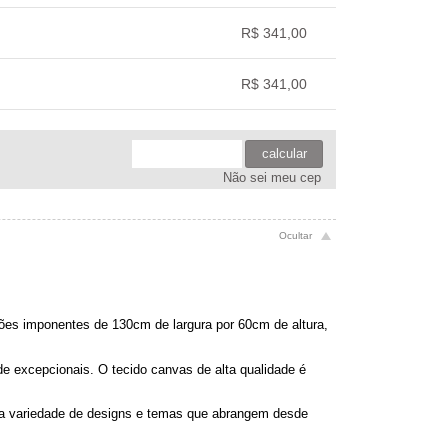
.
.
.
.
.
R$ 341,00
.
.
.
.
R$ 341,00
.
.
.
.
calcular
Não sei meu cep
es imponentes de 130cm de largura por 60cm de altura,
e excepcionais. O tecido canvas de alta qualidade é
ma variedade de designs e temas que abrangem desde