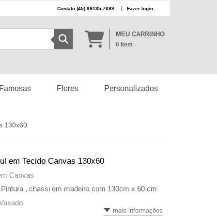
(45) 99135-7088
Fazer login
MEU CARRINHO
0
Item
 Famosas
Flores
Personalizados
as 130x60
zul em Tecido Canvas 130x60
 em Canvas
 Pintura , chassi em madeira com 130cm x 60 cm
 Vasado
mais informações