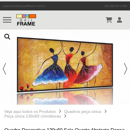
wallframe@lojawallframe.com.br
(45) 99135-7088
Veja aqui todos os Produtos
Quadros peça única
Peça única 130x60 c/molduras