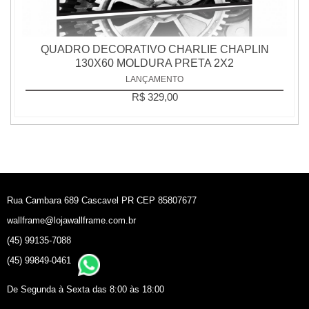
QUADRO DECORATIVO CHARLIE CHAPLIN
130X60 MOLDURA PRETA 2X2
LANÇAMENTO
R$ 329,00
Rua Cambara 689 Cascavel PR CEP 85807677
wallframe@lojawallframe.com.br
(45) 99135-7088
(45) 99849-0461
De Segunda à Sexta das 8:00 às 18:00