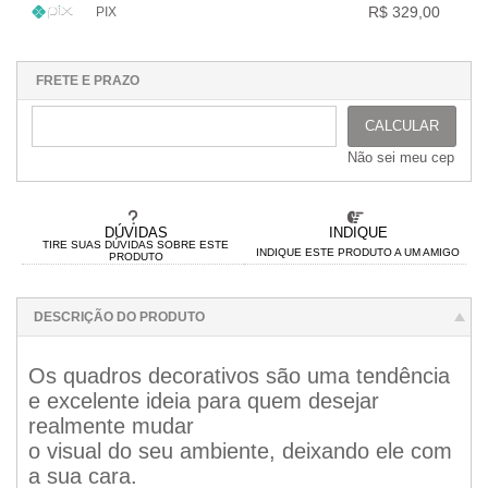
.
.
.
R$ 329,00
PIX
.
.
.
.
.
.
1x sem juros de R$ 329,00
.
.
.
.
.
.
.
.
.
.
.
FRETE E PRAZO
CALCULAR
Não sei meu cep
DÚVIDAS
INDIQUE
TIRE SUAS DÚVIDAS SOBRE ESTE
INDIQUE ESTE PRODUTO A UM AMIGO
PRODUTO
DESCRIÇÃO DO PRODUTO
Os quadros decorativos são uma tendência
e excelente ideia para quem desejar
realmente mudar
o visual do seu ambiente, deixando ele com
a sua cara.