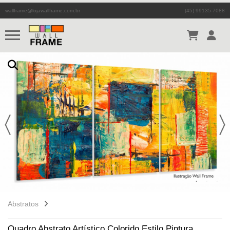
wallframe@lojawallframe.com.br
(45) 99135-7088
Abstratos
Quadro Abstrato Artístico Colorido Estilo Pintura