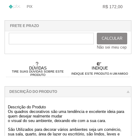
1x sem juros de R$ 172,00
.
.
.
.
.
R$ 172,00
PIX
.
.
.
.
.
.
1x sem juros de R$ 172,00
.
.
.
.
.
.
.
.
.
.
.
FRETE E PRAZO
CALCULAR
Não sei meu cep
DÚVIDAS
INDIQUE
TIRE SUAS DÚVIDAS SOBRE ESTE
INDIQUE ESTE PRODUTO A UM AMIGO
PRODUTO
DESCRIÇÃO DO PRODUTO
Descrição do Produto
Os quadros decorativos são uma tendência e excelente ideia para
quem desejar realmente mudar
o visual do seu ambiente, deixando ele com a sua cara.
São Utilizados para decorar vários ambientes seja um comércio,
sua sala, quarto, área de lazer ou escritório, são lindos, leves e