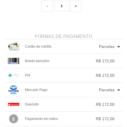
-
+
FORMAS DE PAGAMENTO
Parcelas
Cartão de crédito
1x sem juros de R$ 172,00
4x com juros de R$ 45,26
R$ 172,00
Boleto bancário
2x sem juros de R$ 86,00
.
.
.
.
.
3x com juros de R$ 59,33
.
.
.
1x sem juros de R$ 172,00
.
.
.
.
.
R$ 172,00
PIX
.
.
.
.
.
.
1x sem juros de R$ 172,00
.
.
.
.
.
Parcelas
Mercado Pago
.
.
.
.
.
.
1x sem juros de R$ 172,00
.
.
.
.
.
R$ 172,00
Depósito
2x com juros de R$ 88,06
.
.
.
.
.
1x sem juros de R$ 172,00
.
.
.
.
.
R$ 172,00
Pagamento em mãos
.
.
.
.
.
.